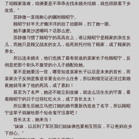
了咱顾家落难，咱俩要是不乖乖去找未婚夫结婚，就也得跟着下乡
改造。”
苏静微一直很耐心的嘱咐顾昭宁。
顾昭宁好半天才懒洋洋的抬了抬眼眸，扫了她一眼。
她不嫌黄沙进嘴吗？话那么密。
苏静微习惯了顾昭宁的高高在上，谁让顾昭宁是顾家的亲生女
儿，而她只是顾父战友的女儿，临死前托付给了顾家，成了顾家的
养女。
所以连未婚夫，他们也挑了最有前途的裴家长子给顾昭宁，反
倒是把那个刺头不服管的小儿子婚配给她。
要不是她重活一世，哪里知道裴家长子以后是未来的首长，而
裴家次子反倒是叛逆非要去出什么任务，所以刚领完证还没过新婚
夜她就等来了他的死讯，成了寡妇！
甚至为了名声，她还不能立刻改嫁，就这么活生生的守寡，看
着顾昭宁的日子过得红红火火，成了首长太太！
所以重生后她立马把订婚的婚书重新伪造改了名字，所以顾昭
宁这辈子就嫁给那个短命鬼守活寡吧！
首长太太，她来当！
“妹妹，以后到了军区我们姐妹俩也要相互照应，不让爸妈在乡
下担心。”