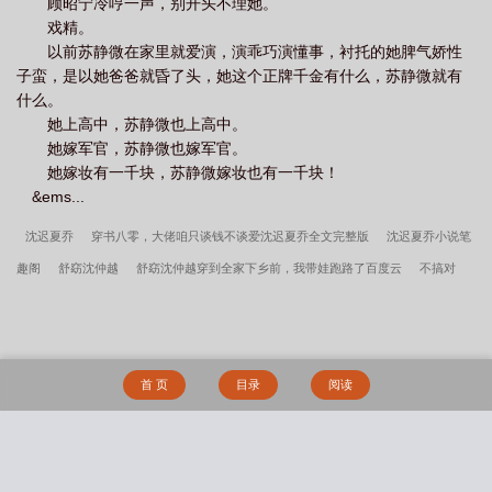
顾昭宁冷哼一声，别开头不理她。
戏精。
以前苏静微在家里就爱演，演乖巧演懂事，衬托的她脾气娇性
子蛮，是以她爸爸就昏了头，她这个正牌千金有什么，苏静微就有
什么。
她上高中，苏静微也上高中。
她嫁军官，苏静微也嫁军官。
她嫁妆有一千块，苏静微嫁妆也有一千块！
&ems...
沈迟夏乔
穿书八零，大佬咱只谈钱不谈爱沈迟夏乔全文完整版
沈迟夏乔小说笔
趣阁
舒窈沈仲越
舒窈沈仲越穿到全家下乡前，我带娃跑路了百度云
不搞对
象，上司不让
一睁眼，玄学大佬成了四个拖油瓶的恶毒后娘
沈迟夏乔穿书八零，
大佬咱只谈钱不谈爱百度云
沈雾眠柯然宝宝，选我好不好百度云
裴羡野顾昭宁苏
静微
穿到全家下乡前，我带娃跑路了舒窈沈仲越全文完整版
又俗又酸
装A
首 页
目录
阅读
死对头成了恋爱脑
高考体检：我体内查出核反应堆
舒窈沈仲越小说笔趣阁
上交时空门，带国家复仇1937
裴羡野顾昭宁苏静微小说笔趣阁
重生八零：肥妻
逆袭记
开局就是团宠大佬
林寿曹雪蓉开局被活埋我直接原地复生完整版
林寿
搜 索
曹雪蓉笔趣阁
许言周京延死遁的第二年周总疯了全文
死遁的第二年周总疯了许言