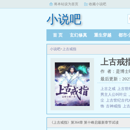
将本站设为首页
收藏小说吧
小说吧
首 页
玄幻修真
重生穿越
都市
小说吧
>
上古戒指
上古戒
作 者：是博士
最后更新：2025-1
上古之戒
上古世
男主人公叫叶尘
尘
上古世纪古代
饰
古神戒指
上
普通的少年，因
神戒从而开启了一
《上古戒指》第364章 第十峰启最新章节试读