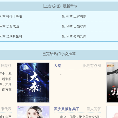
《上古戒指》最新章节
63章 待得十峰临
第362章 三碑鸣誓
59章 负骨成山
第358章 山骸浮渊
55章 契约具象时
第354章 铃响九渊
已完结热门小说推荐
断裂魔杖
大秦
肥皂有点滑
厅中，邪
...
。断裂的
声，大冰
。南方森
崇高狩
在血与
，亚当的
康代表
霍少又被拍卖了
羞人答答
栀把自己
老公，你看，那个美女身材好