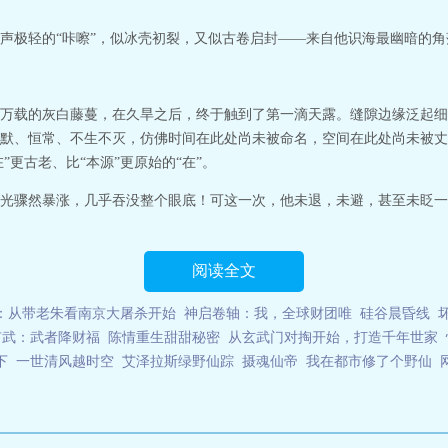
声极轻的“咔嚓”，似冰壳初裂，又似古卷启封——来自他识海最幽暗的角
万载的灰白藤蔓，在久旱之后，终于触到了第一滴天露。缝隙边缘泛起细
默、恒常、不生不灭，仿佛时间在此处尚未被命名，空间在此处尚未被丈
”更古老、比“本源”更原始的“在”。
光骤然暴涨，几乎吞没整个眼底！可这一次，他未退，未避，甚至未眨一
阅读全文
：从带老朱看南京大屠杀开始
神启卷轴：我，全球财团唯
硅谷晨昏线
有武：武者降财福
陈情重生甜甜秘密
从玄武门对掏开始，打造千年世家
下
一世清风越时空
艾泽拉斯绿野仙踪
摄魂仙帝
我在都市修了个野仙