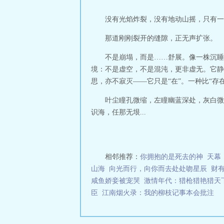
没有光焰炸裂，没有地动山摇，只有一
那道刚刚裂开的缝隙，正无声扩张。
不是崩塌，而是……舒展。像一株沉睡
境：不是虚空，不是混沌，更非虚无。它静
思，亦不寂灭——它只是“在”。一种比“存在
叶尘瞳孔微缩，左瞳幽蓝深处，灰白微
识海，任那无垠...
相邻推荐：
你拥抱的是死去的神
天幕
山海
向光而行，向你而去处处吻星辰
财
咸鱼娇妾被宠哭
激情年代：猎枪猎艳猎天
臣
江南烟火录：我的柳枝记事本会批注