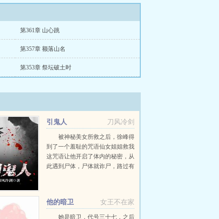
第361章 山心跳
第357章 额落山名
第353章 祭坛破土时
引鬼人
刀风冷剑
被神秘美女所救之后，徐峰得
到了一个羞耻的咒语仙女姐姐救我
这咒语让他开启了体内的秘密，从
此遇到尸体，尸体就诈尸，路过有
鬼的地方，鬼就被他引走，于是他
就有了个外号引鬼人！...
他的暗卫
女王不在家
她是暗卫，代号三十七，之后