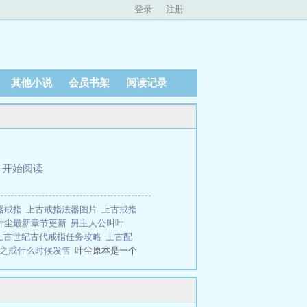
登录
注册
其他小说
会员书架
阅读记录
、
开始阅读
器戒指
上古戒指法器图片
上古戒指
叶尘最新章节更新
男主人公叫叶
上古世纪古代戒指任务攻略
上古配
古之戒什么时候发售
叶尘原本是一个
叫上古神戒。叶尘因为得到这枚上古