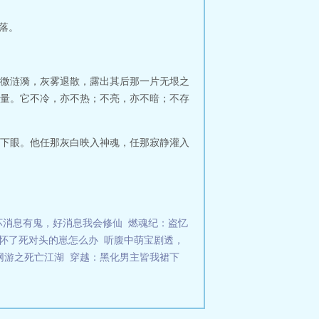
落。
微涟漪，灰雾退散，露出其后那一片无垠之
量。它不冷，亦不热；不亮，亦不暗；不存
下眼。他任那灰白映入神魂，任那寂静灌入
坏消息有鬼，好消息我会修仙
燃魂纪：盗忆
怀了死对头的崽怎么办
听腹中萌宝剧透，
网游之死亡江湖
穿越：黑化男主皆我裙下