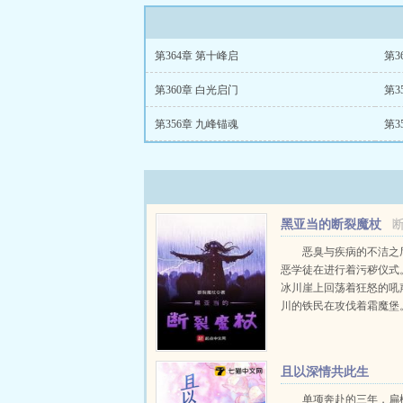
第364章 第十峰启
第3
第360章 白光启门
第3
第356章 九峰锚魂
第3
黑亚当的断裂魔杖
恶臭与疾病的不洁之
恶学徒在进行着污秽仪式
冰川崖上回荡着狂怒的吼
川的铁民在攻伐着霜魔堡
林的黑血之民依旧进行着
猎，不幸者被虐杀至死。
火，霜与刀的魔瑞肯世界
且以深情共此生
奇幻生存之旅即将展开...
单项奔赴的三年，扁