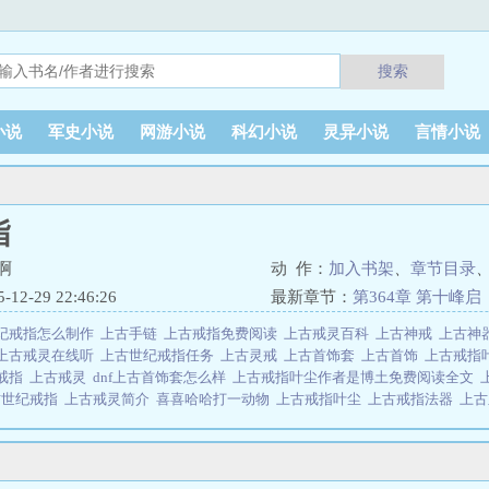
搜索
小说
军史小说
网游小说
科幻小说
灵异小说
言情小说
指
啊
动 作：
加入书架
、
章节目录
2-29 22:46:26
最新章节：
第364章 第十峰启
纪戒指怎么制作
上古手链
上古戒指免费阅读
上古戒灵百科
上古神戒
上古神
上古戒灵在线听
上古世纪戒指任务
上古灵戒
上古首饰套
上古首饰
上古戒指
戒指
上古戒灵
dnf上古首饰套怎么样
上古戒指叶尘作者是博土免费阅读全文
古世纪戒指
上古戒灵简介
喜喜哈哈打一动物
上古戒指叶尘
上古戒指法器
上
为偶然得到一枚戒指，这个不是一枚普通的戒指，而是来自上古时代的至宝，它
段逆天的传奇。...上古戒指