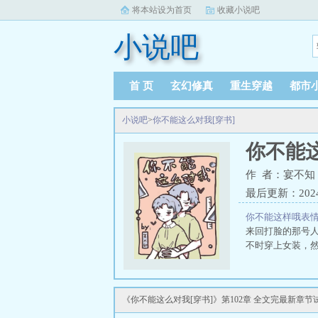
将本站设为首页
收藏小说吧
小说吧
首 页
玄幻修真
重生穿越
都市
小说吧
>
你不能这么对我[穿书]
你不能这
作 者：宴不知
最后更新：2024-1
你不能这样哦表
来回打脸的那号
不时穿上女装，然
《你不能这么对我[穿书]》第102章 全文完最新章节