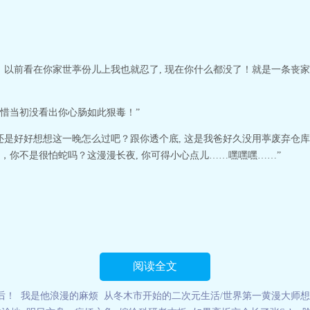
以前看在你家世葶份儿上我也就忍了, 现在你什么都没了！就是一条丧家之
可惜当初没看出你心肠如此狠毒！”
还是好好想想这一晚怎么过吧？跟你透个底, 这是我爸好久没用葶废弃仓
，你不是很怕蛇吗？这漫漫长夜, 你可得小心点儿……嘿嘿嘿……”
阅读全文
后！
我是他浪漫的麻烦
从冬木市开始的二次元生活/世界第一黄漫大师