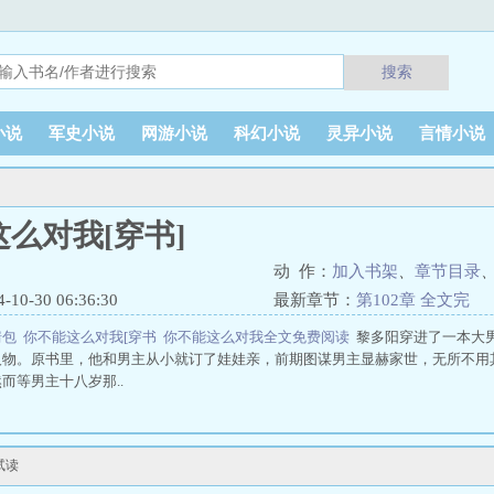
搜索
小说
军史小说
网游小说
科幻小说
灵异小说
言情小说
么对我[穿书]
动 作：
加入书架
、
章节目录
0-30 06:36:30
最新章节：
第102章 全文完
情包
你不能这么对我[穿书
你不能这么对我全文免费阅读
黎多阳穿进了一本大
人物。原书里，他和男主从小就订了娃娃亲，前期图谋男主显赫家世，无所不用
而等男主十八岁那..
试读