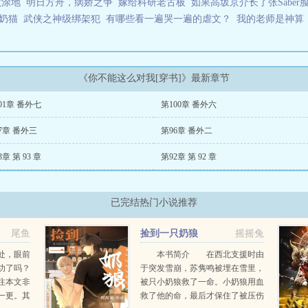
败涂地
明日方舟，病娇之争
嫁给科研老古板
如果高坂京介长了张Saber
奶猫
武侠之神级绑架犯
有哪些看一遍哭一遍的虐文？
我的老师是神算
《你不能这么对我[穿书]》最新章节
01章 番外七
第100章 番外六
7章 番外三
第96章 番外二
3章 第 93 章
第92章 第 92 章
已完结热门小说推荐
尾鱼
捡到一只奶狼
摇摇兔
处，眼前
本书简介 在西北支援时由
功了吗？
于突发雪崩，苏隽鸣被埋在雪里，
注本文非
被只小奶狼救了一命。小奶狼用血
一更。其
救了他的命，最后才保住了被压伤