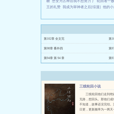
糖
堕变为古神后我不想努力了
轮回者一
王的礼赞
我成为审神者之后[综漫]
他的小
第102章 全文完
第1
第98章 番外四
第9
第94章 第 94 章
第9
三线轮回小说
三线轮回他们走到绝
无路，想回头。那他们成
不知道，故事还没完结。
日更，更新频率为一两天