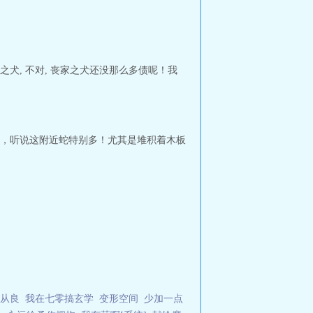
犬, 不对, 丧家之犬还没那么多债呢！我
库，听说这附近蛇特别多！尤其是堆积着木板
想从良
我在七零搞玄学
变形空间
少加一点