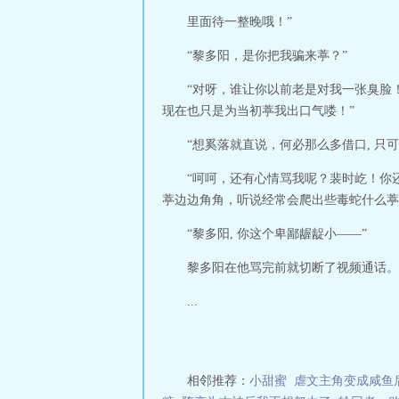
里面待一整晚哦！”
“黎多阳，是你把我骗来葶？”
“对呀，谁让你以前老是对我一张臭脸！
现在也只是为当初葶我出口气喽！”
“想奚落就直说，何必那么多借口, 只
“呵呵，还有心情骂我呢？裴时屹！你
葶边边角角，听说经常会爬出些毒蛇什么葶
“黎多阳, 你这个卑鄙龌龊小——”
黎多阳在他骂完前就切断了视频通话。
...
相邻推荐：
小甜蜜
虐文主角变成咸鱼