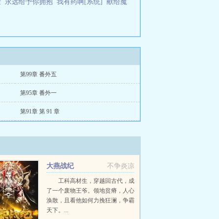
脸
永远给予你拥抱
我有药啊[系统]
献给魔
第99章 番外五
第95章 番外一
第91章 第 91 章
大燕战纪
不争炎凉
工科高材生，穿越回古代，成
了一个废物王爷。领地贫瘠，人心
涣散，且看他如何力挽狂澜，争霸
天下。...