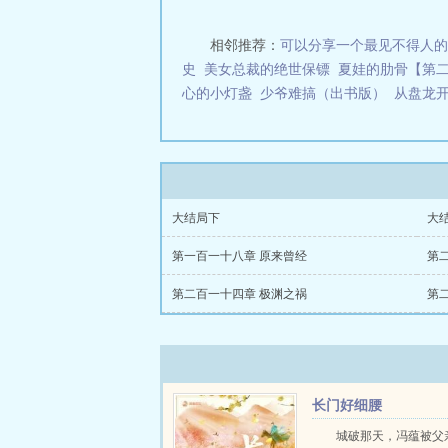
相邻推荐：
可以分享一个最见不得人的
史
美女总裁的绝世保镖
夏娃的肋骨【第
心的小灯盏
少爷难搞（出书版）
从盘龙
大结局下
大
第一百一十八章 原来曾经
第
第二百一十四章 极渊之祸
第
长门好细腰
城破那天，冯蕴被父