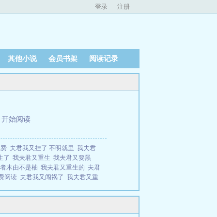
登录
注册
其他小说
会员书架
阅读记录
、
开始阅读
免费
夫君我又挂了 不明就里
我夫君
生了
我夫君又重生
我夫君又要黑
作者木由不是柚
我夫君又重生的
夫君
免费阅读
夫君我又闯祸了
我夫君又重
风』＊＊＊＊＊＊气运炖汤，仙寿恒
千红丝谱了一本命格，以身做饵，诱
“同我回家...