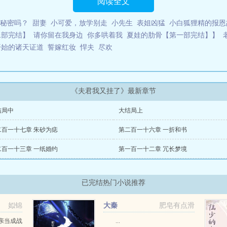
阅读全文
秘密吗？
甜妻
小可爱，放学别走
小先生
表姐凶猛
小白狐狸精的报恩
二部完结】
请你留在我身边
你多哄着我
夏娃的肋骨【第一部完结】】
开始的诸天证道
誓嫁红妆
悍夫
尽欢
《夫君我又挂了》最新章节
结局中
大结局上
二百一十七章 朱砂为痣
第二百一十六章 一折和书
二百一十三章 一纸婚约
第一百一十二章 冗长梦境
已完结热门小说推荐
姒锦
大秦
肥皂有点滑
亲当成战
...