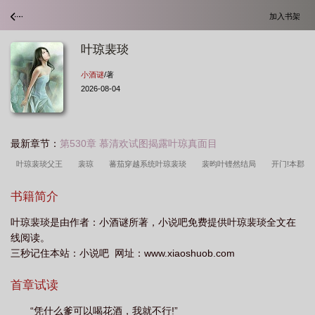
加入书架
叶琼裴琰
小酒谜
/著
2026-08-04
最新章节：
第530章 慕清欢试图揭露叶琼真面目
叶琼裴琰父王
裴琼
蕃茄穿越系统叶琼裴琰
裴昀叶铿然结局
开门!本郡
主闯祸回
叶琼问裴琰有没有喜欢的人
裴清叶箬
叶琼裴琰免费阅读
叶琼
书籍简介
裴琰绑定坑爹系统
裴昀叶铿然
叶琼裴琰是由作者：小酒谜所著，小说吧免费提供叶琼裴琰全文在
线阅读。
三秒记住本站：小说吧 网址：www.xiaoshuob.com
首章试读
“凭什么爹可以喝花酒，我就不行!”