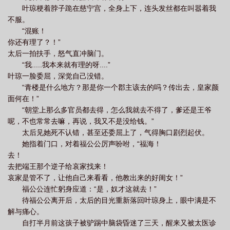
叶琼梗着脖子跪在慈宁宫，全身上下，连头发丝都在叫嚣着我
不服。
“混账！
你还有理了？！”
太后一拍扶手，怒气直冲脑门。
“我.....我本来就有理的呀....”
叶琼一脸委屈，深觉自己没错。
“青楼是什么地方？那是你一个郡主该去的吗？传出去，皇家颜
面何在！”
“朝堂上那么多官员都去得，怎么我就去不得了，爹还是王爷
呢，不也常常去嘛，再说，我又不是没给钱。”
太后见她死不认错，甚至还委屈上了，气得胸口剧烈起伏。
她指着门口，对着福公公厉声吩咐，“福海！
去！
去把端王那个逆子给哀家找来！
哀家是管不了，让他自己来看看，他教出来的好闺女！”
福公公连忙躬身应道：“是，奴才这就去！”
待福公公离开后，太后的目光重新落回叶琼身上，眼中满是不
解与痛心。
自打半月前这孩子被驴踢中脑袋昏迷了三天，醒来又被太医诊