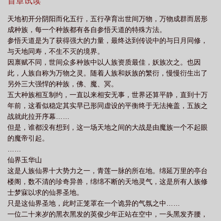
首章试读
何没写完
乾坤实战
神魔如何
乾坤魔境赚钱是真的吗
天地初开分阴阳而化五行，五行孕育出世间万物，万物成群而居形
成种族，每一个种族都有各自参悟天道的特殊方法。
参悟天道是为了获得强大的力量，最终达到传说中的与日月同修，
与天地同寿，不生不灭的境界。
因禀赋不同，世间众多种族中以人族资质最佳，妖族次之。也因
此，人族自称为万物之灵。随着人族和妖族的繁衍，慢慢衍生出了
另外三大强悍的种族，佛、魔、冥。
五大种族相互制约，一直以来相安无事，世界还算平静，直到十万
年前，这看似稳定其实早已形同虚设的平衡终于无法掩盖，五族之
战就此拉开序幕……
但是，谁都没有想到，这一场天地之间的大战是由魔族一个不起眼
的魔帝引起。
……
仙界玉华山
这是人族仙界十大势力之一，青莲一脉的所在地。绵延万里的亭台
楼阁，数不清的珍奇异兽，绵绵不断的天地灵气，这是所有人族修
士梦寐以求的仙界圣地。
只是这仙界圣地，此时正笼罩在一个诡异的气氛之中……
一位二十来岁的黑衣黑发的英俊少年正站在空中，一头黑发齐腰，