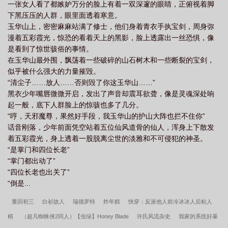
一张女人看了都嫉妒万分的脸上有着一双深邃的眼睛，正俯视着脚
下黑压压的人群，眼里面透着寒意。
玉华山上，密密麻麻站满了修士，他们身着青衣手执宝剑，周身弥
漫着五彩霞光，惊恐的看着天上的黑影，脸上透露出一丝恐惧，像
是看到了惊世骇俗的事情。
在玉华山最外围，飘荡着一些破碎的山石树木和一些断裂的宝剑，
似乎被什么强大的力量摧毁。
“清尘子……放人……否则毁了你这玉华山……”
黑衣少年嘴唇微微开启，发出了声音却震耳欲聋，像是灵魂深处响
起一般，底下人群脸上的惊骇也多了几分。
“哼，天邪魔尊，果然好手段，我玉华山的护山大阵也拦不住你”
话音刚落，少年前面凭空站着五位仙风道骨的仙人，浑身上下散发
着五彩霞光，身上透着一股脱离尘世的淡雅和不可侵犯的神圣。
“是掌门和四位长老”
“掌门都出动了”
“四位长老也出关了”
“倒是...
重回初三
白衫故人
瑞德罗特
炸年糕
快穿：反派他人前冷冰冰人后粘人
精
（超凡蜘蛛侠2同人）【虫绿】Honey Blade
许氏风流杂史
我家的系统好暴