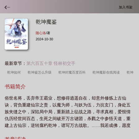
加入书架
乾坤魔鉴
随心洛
/著
2024-10-30
最新章节：
第六百五十章 怪林初交手
乾坤如何
乾坤鉴怎么升级
乾坤封魔百度百科
乾坤魔影在线阅读
乾坤
魔鉴 在线 免费
神魔乾坤镜怎么样
魔定乾坤
仙魔乾坤
魔武乾坤
乾
书籍简介
坤洞主自称血魔
乾坤魔境搬砖有风险吗
魔山乾坤剑
乾坤大魔移的意
俗世名将，丢弃帝王霸业，想修得逍遥自在，却意外修炼上古仙
思
乾坤古魔
淫魔乾坤
乾坤魔鉴 随心洛
乾坤魔神
乾坤镇魔什么意
诀，背负重建仙宗之责，以魔为师，与妖为伍，力抗玄门，身处五
思
乾坤剑百科
乾坤莫测是什么意思
乾坤莫测
乾坤神魔传
乾坤魔
族夹缝之中，深陷局中局，重新踏上征战之路，寻求真相，爱恨情
影
乾坤伏魔录
乾坤收魔掌图片
乾坤魔神属于什么档次
乾坤摩弄的正确
仇历经世间百态，生死之间破开万古谜团，杀戮之中参悟天道，重
建上古仙宗，逆转腐朽乾坤，谱写万古战歌。……我若成佛，愿度
解释
乾坤老祖百科
乾坤魔尊
乾坤pve
魔易乾坤
乾坤魔祖
乾坤
世间一切众生；我若成魔，亦度...
之术
乾坤魔马智能科技怎么样
乾坤鉴怎么得到
乾坤魔君
乾坤魔鉴 为