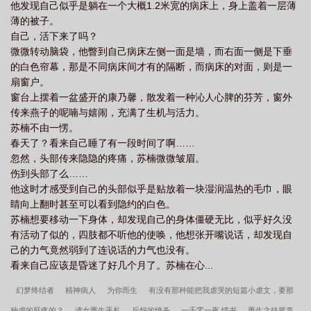
他发现自己似乎是躺在一个大概1.2米宽的病床上，身上盖着一层薄
薄的被子。
自己，活下来了吗？
微微转动脑袋，他瞥到自己病床左侧一面是墙，而右面一侧是下垂
的白色帘幕，那是不同病床间才有的隔断，而病床的对面，则是一
扇窗户。
窗台上摆着一盆盛开的康乃馨，散发着一种沁人心脾的芬芳，窗外
传来燕子的呢喃与嬉闹，充满了生机与活力。
苏楠不由一愣。
春天了？看来自己睡了有一段时间了啊……
忽然，头部传来隐隐的疼痛，苏楠微微皱眉。
伤到头部了么……
他这时才感受到自己的头部似乎是贴放着一块湿润温热的毛巾，眼
睛向上翻时甚至可以看到隐约的白色。
苏楠想要移动一下身体，却发现自己的身体僵硬无比，似乎好久没
有活动了似的，四肢都不听他的使唤，他想张开嘴说话，却发现自
己的力气竟然弱到了连说话的力气也没有。
看来自己应该是昏迷了好几个月了。苏楠在心...
幻梦终结者
精神病人
为你而生
有没有那种能把我虐哭的短篇小虐文，要那
种虐的肝疼的？
渣女重生手札
后妈的绝杀
一千零一夜 情书
重生之扶摇直