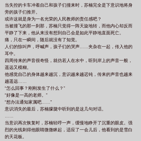
当失控的卡车冲着自己和孩子们撞来时，苏楠完全是下意识地将身
百度百科
变身九尾狐的
变身之九尾狐仙txt
变身之九尾狐仙TXT
变身之
旁的孩子们推开。
九尾狐仙 咯嘣
变身九尾狐
变身之九尾狐仙乐阅读
变身之九尾狐仙苏
或许这就是身为一名光荣的人民教师的责任感吧？
景
变身之九尾狐仙图片
变身之九尾狐仙是百合吗
变身之九尾狐仙百
当被撞飞的那一刹那，苏楠只觉得一阵天旋地转，而他内心却反而
平静了下来，他从来没有想到自己会是如此平静地直面死亡。
科
变身九尾狐妖
变身九尾狐仙
变身之九尾狐仙现代都市
痛，只在一瞬间，随后就没有了知觉。
人们的惊叫声，呼喊声，孩子们的哭声……夹杂在一起，传入他的
耳中。
四周传来的声音很奇怪，就仿若人在水中，听到岸上的声音一般，
遥远又模糊。
他感觉自己的身体越来越沉，意识越来越迟钝，传来的声音也越来
越遥远……
“怎么回事？刚刚发生了什么？”
“好像是一高的老师。”
“想办法通知家属吧……”
意识消失的最后，苏楠朦胧中听到的是这几句对话。
……
当意识再次恢复时，苏楠轻哼一声，缓慢地睁开了沉重的眼皮。强
烈的光线刺得他眼睛微微眯起，适应了一会儿后，他看到的是雪白
的天花板。