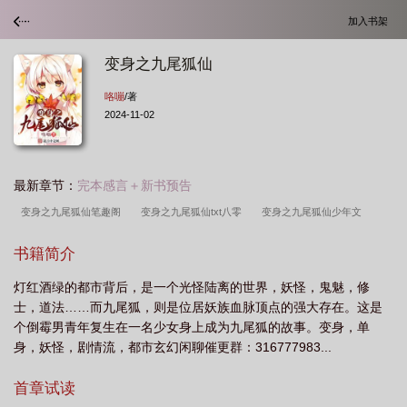
加入书架
变身之九尾狐仙
咯嘣
/著
2024-11-02
最新章节：
完本感言＋新书预告
变身之九尾狐仙笔趣阁
变身之九尾狐仙txt八零
变身之九尾狐仙少年文
学
变身之九尾狐仙第129章
变身之九尾狐仙第126章
变身之九尾狐仙天天
书籍简介
看网
变身之九尾狐仙精校
变身之九尾狐仙好看吗
变身九尾狐女的
变身
灯红酒绿的都市背后，是一个光怪陆离的世界，妖怪，鬼魅，修
之九尾狐仙最新章节
变身之九尾狐仙TXT免费
变身之九尾狐仙苏楠
变身之
士，道法……而九尾狐，则是位居妖族血脉顶点的强大存在。这是
九尾狐仙加料版
变身之九尾狐仙免费观看
变身之九尾狐仙夏韵
变身之九尾
个倒霉男青年复生在一名少女身上成为九尾狐的故事。变身，单
狐仙精校txt
变身之九尾狐仙苏楠能力
变身之九尾狐仙百度TXT
变身之九尾
身，妖怪，剧情流，都市玄幻闲聊催更群：316777983...
狐仙奇书网
变身之九尾狐仙起点
变身之九尾狐仙免费阅读
变身之九尾狐仙
首章试读
TXT百度资源
变身之九尾狐仙txt全本
变身之九尾狐妖少女
变身之九尾狐仙