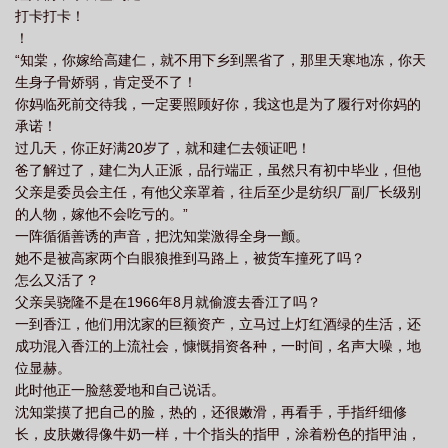
打卡打卡！
！
“知棠，你嫁给高建仁，就不用下乡到黑省了，那里天寒地冻，你天
生身子骨娇弱，肯定受不了！
你妈临死前交待我，一定要照顾好你，我这也是为了履行对你妈的
承诺！
过几天，你正好满20岁了，就和建仁去领证吧！
爸了解过了，建仁为人正派，品行端正，虽然只有初中毕业，但他
父亲是委员会主任，有他父亲罩着，往后至少是纺织厂副厂长级别
的人物，嫁他不会吃亏的。”
一阵循循善诱的声音，把沈知棠激得全身一颤。
她不是被高家两个白眼狼推到马路上，被货车撞死了吗？
怎么又活了？
父亲吴骁隆不是在1966年8月就偷渡去香江了吗？
一到香江，他们用沈家的巨额资产，立马过上灯红酒绿的生活，还
成功混入香江的上流社会，慷慨捐资各种，一时间，名声大噪，地
位显赫。
此时他正一脸慈爱地和自己说话。
沈知棠摸了把自己的脸，热的，还很嫩滑，再看手，手指纤细修
长，皮肤嫩得像牛奶一样，十个指头的指甲，涂着粉色的指甲油，