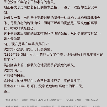
手心没有长年做杂工和家务的老茧。
她正要大步走向摆着台历的檀木边柜，一迈步，双腿却差点没绊
倒。
她低头一看，自己身上穿着时髦的阴丹士林旗袍，旗袍剪裁修身合
体，尽显身材的玲珑曲线，而脚下踩着的竟然是一双银色的高跟
鞋，时髦精就是自己。
这不是她未出阁前的日常打扮吗？明艳张扬，永远走在沪市时髦小
姐的最前沿。
“爸，现在是几几年几月几日？”
沈知棠不禁脱口而出，问吴骁隆。
“1966年8月3日，女儿，你昨天发了个烧，还没好吗？连几年都不记
得了？”
吴骁隆凑上前，假装关心地要用手背摸她的额头。
沈知棠闪开。
不想被他碰触。
这时候，她终于明白，自己被车撞死后，竟然重生了。
重生在1996年8月3日，父亲劝她嫁给高建仁的那一天。
还...
都市隐修人
救命！我家的车变成了失物招领处
沈知棠伍远征
你再跑试试
长生十万载：苟在幕后看戏
青锋隐青石
策师傅今天复国了吗[剑三]
花仙缘