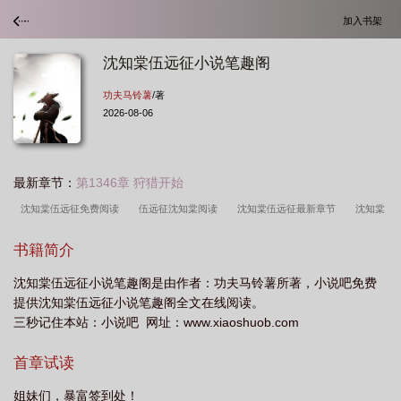
加入书架
沈知棠伍远征小说笔趣阁
功夫马铃薯
/著
2026-08-06
最新章节：
第1346章 狩猎开始
沈知棠伍远征免费阅读
伍远征沈知棠阅读
沈知棠伍远征最新章节
沈知棠
个人简历
沈知棠程也
沈知棠伍远征阅读全文
沈知棠伍远征叫什么名
书籍简介
字
伍远征沈知棠全文
沈知棠伍远征
沈知棠全文免费阅读
沈知棠伍远征
沈知棠伍远征小说笔趣阁是由作者：功夫马铃薯所著，小说吧免费
免费阅读257章
沈知远短剧
沈知棠伍远征里妯娌几个
沈知棠伍远征里兄弟
提供沈知棠伍远征小说笔趣阁全文在线阅读。
情
三秒记住本站：小说吧 网址：www.xiaoshuob.com
首章试读
姐妹们，暴富签到处！