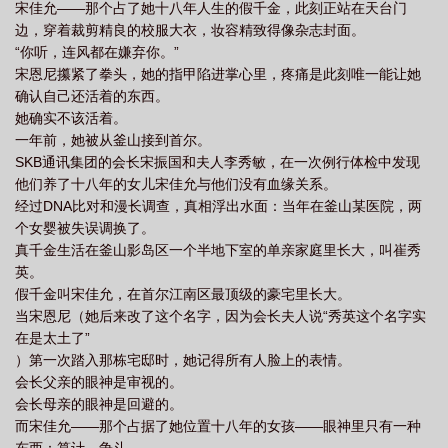
宋佳允——那个占了她十八年人生的假千金，此刻正站在天台门
边，穿着裁剪精良的校服大衣，妆容精致得像杂志封面。
“你听，连风都在嫌弃你。”
宋恩尼攥紧了拳头，她的指甲陷进掌心里，疼痛是此刻唯一能让她
确认自己还活着的东西。
她确实不该活着。
一年前，她被从釜山接到首尔。
SKB通讯集团的会长宋振国和夫人李秀敏，在一次例行体检中发现
他们养了十八年的女儿宋佳允与他们没有血缘关系。
经过DNA比对和漫长调查，真相浮出水面：当年在釜山某医院，两
个女婴被失误调换了。
真千金生活在釜山影岛区一个半地下室的单亲家庭里长大，叫崔秀
英。
假千金叫宋佳允，在首尔江南区最顶级的豪宅里长大。
当宋恩尼（她后来改了这个名字，因为会长夫人说“秀英这个名字实
在是太土了”
）第一次踏入那栋宅邸时，她记得所有人脸上的表情。
会长父亲的眼神是审视的。
会长母亲的眼神是回避的。
而宋佳允——那个占据了她位置十八年的女孩——眼神里只有一种