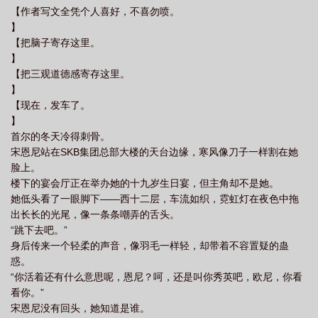
【作者写文全凭个人喜好，不喜勿喷。
】
【把脑子寄存这里。
】
【把三观道德感寄存这里。
】
【现在，发车了。
】
首尔的冬天冷得刺骨。
宋恩尼站在SKB集团总部大楼的天台边缘，寒风像刀子一样割在她
脸上。
楼下的宴会厅正在举办她的十九岁生日宴，但主角却不是她。
她低头看了一眼脚下——西十二层，车流如织，霓虹灯在夜色中拖
出长长的光尾，像一条条嘲弄的舌头。
“跳下去吧。”
身后传来一个轻柔的声音，像羽毛一样轻，却带着不容置疑的蛊
惑。
“你活着还有什么意思呢，恩尼？呵，还是叫你秀英吧，欧尼，你看
看你。”
宋恩尼没有回头，她知道是谁。