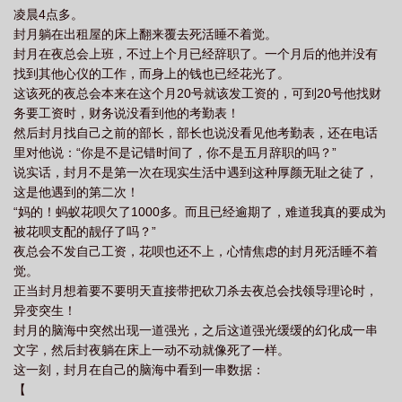
凌晨4点多。
封月躺在出租屋的床上翻来覆去死活睡不着觉。
封月在夜总会上班，不过上个月已经辞职了。一个月后的他并没有
找到其他心仪的工作，而身上的钱也已经花光了。
这该死的夜总会本来在这个月20号就该发工资的，可到20号他找财
务要工资时，财务说没看到他的考勤表！
然后封月找自己之前的部长，部长也说没看见他考勤表，还在电话
里对他说：“你是不是记错时间了，你不是五月辞职的吗？”
说实话，封月不是第一次在现实生活中遇到这种厚颜无耻之徒了，
这是他遇到的第二次！
“妈的！蚂蚁花呗欠了1000多。而且已经逾期了，难道我真的要成为
被花呗支配的靓仔了吗？”
夜总会不发自己工资，花呗也还不上，心情焦虑的封月死活睡不着
觉。
正当封月想着要不要明天直接带把砍刀杀去夜总会找领导理论时，
异变突生！
封月的脑海中突然出现一道强光，之后这道强光缓缓的幻化成一串
文字，然后封夜躺在床上一动不动就像死了一样。
这一刻，封月在自己的脑海中看到一串数据：
【