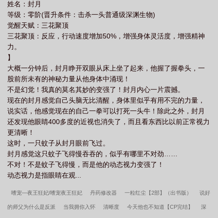
姓名：封月
等级：零阶(晋升条件：击杀一头普通级深渊生物)
觉醒天赋：三花聚顶
三花聚顶：反应，行动速度增加50%，增强身体灵活度，增强精神
力。
】
大概一分钟后，封月睁开双眼从床上坐了起来，他握了握拳头，一
股前所未有的神秘力量从他身体中涌现！
不是幻觉！我真的莫名其妙的变强了！封月内心一片震撼。
现在的封月感觉自己头脑无比清醒，身体里似乎有用不完的力量，
说实话，他感觉现在的自己一拳可以打死一头牛！除此之外，封月
还发现他眼睛400多度的近视也消失了，而且看东西比以前正常视力
更清晰！
这时，一只蚊子从封月眼前飞过。
封月感觉这只蚊子飞得慢吞吞的，似乎有哪里不对劲……
不对！不是蚊子飞得慢，而是他的动态视力变强了！
动态视力是指眼睛在观...
嗜宠—夜王狂妃/嗜宠夜王狂妃
丹药修改器
一粒红尘【2部】（出书版）
说好
的师父为什么是反派
当我拥你入怀
清晰度
今天他也不知道【CP完结】
深