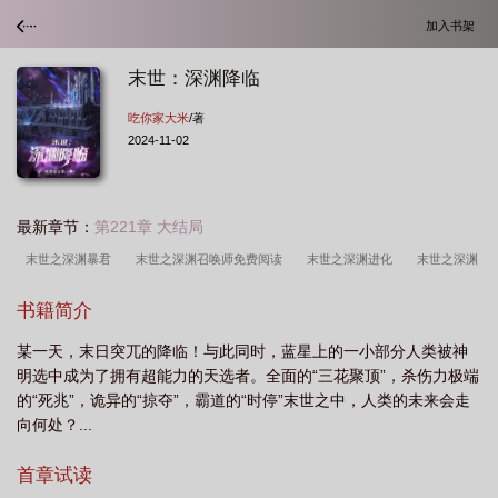
加入书架
末世：深渊降临
吃你家大米
/著
2024-11-02
最新章节：
第221章 大结局
末世之深渊暴君
末世之深渊召唤师免费阅读
末世之深渊进化
末世之深渊
召唤师顶点
末世之深渊进化笔趣阁
末世之黑暗召唤师完整版
末世深渊召唤
书籍简介
师免费阅读
未世深渊召唤最新章节
末世深渊降临
末世之深渊召唤师免费阅
某一天，末日突兀的降临！与此同时，蓝星上的一小部分人类被神
读全文
末世深渊降临吃你家大米
末世深渊降临免费阅读
末世之深渊召唤师
明选中成为了拥有超能力的天选者。全面的“三花聚顶”，杀伤力极端
笔趣阁
末世深渊之召唤师百度百科
末世深渊
末世深渊之主
末世之深渊
的“死兆”，诡异的“掠夺”，霸道的“时停”末世之中，人类的未来会走
召唤师无弹窗
末世深渊降临 吃你家大米
向何处？...
首章试读