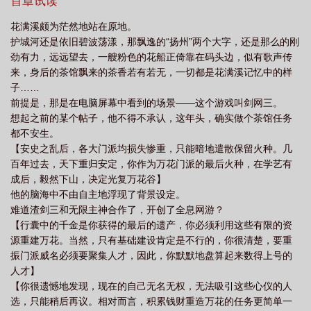
首章试读
花满溪颇为茫然地站在原地。
护城河还是依旧碧波荡漾，那飘逸的“扬州”两个大字，还是那么的刚
劲有力，远远望去，一艘粉色的花船正倚靠在码头边，似有歌声传
来，身后的茶馆飘来的茶香若有若无，一切都是花满溪记忆中的样
子……
前提是，那是在电脑屏幕中看到的场景——这个游戏叫剑网三。
想起之前的某个帖子，他不得不承认，这年头，确实做个茶馆任务
都不安生。
【安史之乱后，各大门派均损失惨重，只能暗地遣散保留火种。几
百年过去，天下重归安定，你作为万花门派的最后火种，在学艺有
成后，毅然下山，决定光复万花谷】
他的脑海中不由自主地浮现了背景设定。
难道渣剑三和无限主神合作了，开创了全息网游？
【行囊中的千金是你获得的最后的遗产，你必须利用这些有限的资
源重建万花。当然，只有基础建设肯定是不行的，你很清楚，要重
振门派威名必须要聚集人才，因此，你默默地盘算起来数得上号的
人才】
【你很遗憾地发现，现在的自己无名无权，无法吸引这些心仪的人
选，只能稍后再议。相对而言，积累钱财重造万花的任务更简单一