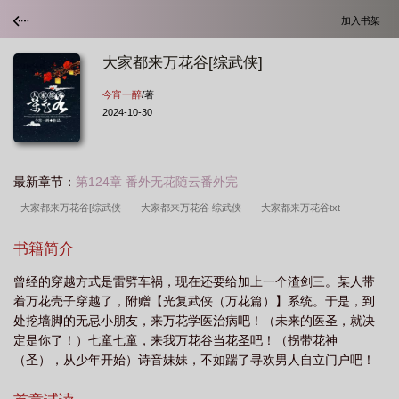
加入书架
大家都来万花谷[综武侠]
今宵一醉
/著
2024-10-30
最新章节：
第124章 番外无花随云番外完
大家都来万花谷[综武侠
大家都来万花谷 综武侠
大家都来万花谷txt
书籍简介
曾经的穿越方式是雷劈车祸，现在还要给加上一个渣剑三。某人带
着万花壳子穿越了，附赠【光复武侠（万花篇）】系统。于是，到
处挖墙脚的无忌小朋友，来万花学医治病吧！（未来的医圣，就决
定是你了！）七童七童，来我万花谷当花圣吧！（拐带花神
（圣），从少年开始）诗音妹妹，不如踹了寻欢男人自立门户吧！
（万花琴圣欢迎您！）东方教主，这...