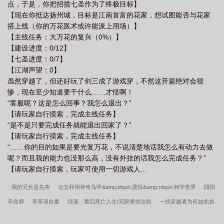
点，于是，你把招揽七圣作为了终极目标】
【现在你抵达扬州城，目标是江南首富的花家，想试图能否与花家
搭上线（你的万花医术或许能派上用场）】
【主线任务：大万花的复兴（0%）】
【建设进度：0/12】
【七圣进度：0/7】
【江湖声望：0】
虽然穿越了，但还好玩了剑三成了游戏穿，不然这开篇绝对会很
惨，现在至少知道要干什么……才怪啊！
“客服呢？这是怎么回事？我怎么退出？”
【请玩家自行摸索，完成主线任务】
“是不是只要完成任务就能退出回家了？”
【请玩家自行摸索，完成主线任务】
“……你的目的如果是要光复万花，不说清楚地话我怎么有动力去做
呢？而且我的能力也没那么高，没有外挂的话我怎么完成任务？”
【请玩家自行摸索，玩家可使用一切游戏人...
我的兄长是先帝
论怎样用神奇马甲&amp;ldquo;震惊&amp;rdquo;柯学世界
阴阳
夺命师
哥哥请自重
综漫：重启死亡人生/无限掌控法则
一些穿越者为何如此执
着于回到原来的世界？
今天依然找错了攻略对象[综]
大宋：开局忽悠千古第一才