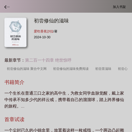
加入书架
初尝修仙的滋味
爱吃香蕉沙拉
/著
2024-10-30
最新章节：
第二百一十四章 绝世惊呼
初尝修仙的滋味 聚合中文网
初尝修仙的滋味免费阅读
初尝茶滋味
初尝心
酸的滋味600字
初尝不知茶滋味全诗
初尝人生的滋味作文
初闻修仙
书籍简介
路
初尝什么的滋味400字
初尝自由的滋味作文
初尝不识茶滋味
初到修
一个生长在普通三口之家的高中生，为救女同学血脉觉醒，戴上家
仙
初尝咖啡的滋味
铁窗滋味苦初尝
初尝不知茶滋味
初道修仙
初尝
中传承不知多少代的祥云戒，携带着自己的溜溜球，踏上跨界修仙
不懂茶滋味
初尝煎鸡蛋的滋味
初尝修仙的滋味是什么
的旅程。...
首章试读
一个尘封已久的小锦盒里，放置着这样一枚戒指，一个两边凸起雕