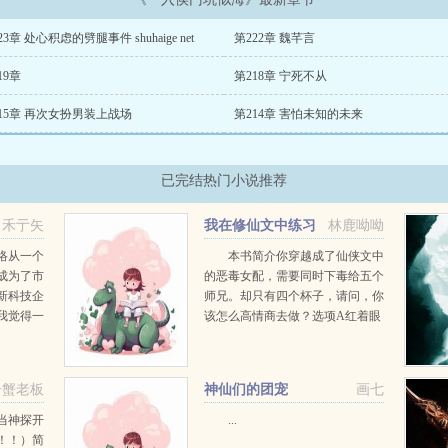
23章 处心积虑的劈腿事件 shuhaige net
第222章 魏芊言
19章
第218章 宁死不从
15章 再次女扮男装上战场
第214章 害怕未知的未来
已完结热门小说推荐
禾亍矢
我在修仙文中练习
林鹿呦呦
心眼子
络从一个
本书简介你穿越成了仙侠文中
成为了市
的恶毒女配，需要同时下毒给五个
新科技企
师兄。却只有四个杯子，请问，你
我觉得一
该怎么高情商去做？选项A红着眼
不是我想
掐住大师兄的腰，问他想要哪一
当初天天
杯？选项B杀掉一个师兄，保证每
候。英俊
个师兄都能喝上。...
告蟹老板
神仙们的团宠
画七
当神探开
...
！！）简