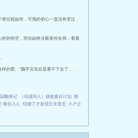
三大世家的混世小魔王组成了公子帮，
男人居然在她的画像上回了一句“貌丑
不管过程如何，可我的初心一直没有变过，
心的孙悟空，而你始终冷眼掌控全局，看着
。
的爱。”魏芊言实在是看不下去了，...
囚翻身记
（综漫同人）拯救夏目计划
拥
烂 唯你入心
结婚了才发现丈夫变态
小户之