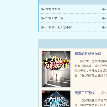
第224章 大结局
第2
第220章 幻梦一场
第2
第216章 爱不起却忘不掉
第2
我真的只想做游戏
陈先生，您的赞歌网
游戏公司起步，现在已经
值上千亿，全球知名的高
业，对此您有什么感想？
点也不快乐，现在的生活
要的。我最开心的时候是
做游戏，挣点小钱花的时
无限工厂系统
报
的陈先生满脸苦恼。...
（新书我在美影世界
更，希望大家多多支持！