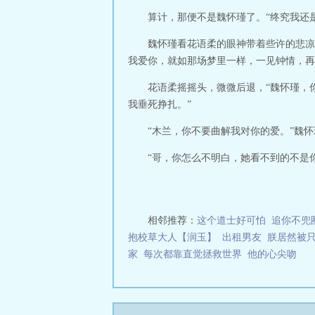
么
虽然她不知道
算计，那便不是魏怀瑾了。“终究我还
逍遥快活，无恶
无盐，瘦的跟小鸡
魏怀瑾看花语柔的眼神带着些许的悲凉
我爱你，就如那场梦里一样，一见钟情，再
花语柔摇摇头，微微后退，“魏怀瑾，
我垂死挣扎。”
“木兰，你不要曲解我对你的爱。”魏
“哥，你怎么不明白，她看不到的不是
相邻推荐：
这个道士好可怕
追你不兜
抱校草大人【润玉】
出租男友
朕居然被
家
每次都靠直觉拯救世界
他的心尖吻