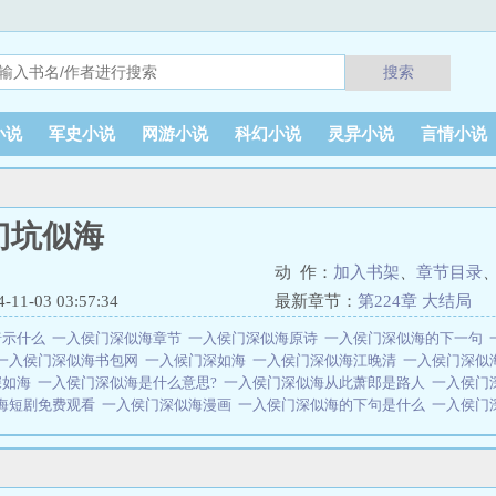
搜索
小说
军史小说
网游小说
科幻小说
灵异小说
言情小说
门坑似海
动 作：
加入书架
、
章节目录
1-03 03:57:34
最新章节：
第224章 大结局
暗示什么
一入侯门深似海章节
一入侯门深似海原诗
一入侯门深似海的下一句
一入侯门深似海书包网
一入候门深如海
一入侯门深似海江晚清
一入侯门深似
深如海
一入侯门深似海是什么意思?
一入侯门深似海从此萧郎是路人
一入侯门
海短剧免费观看
一入侯门深似海漫画
一入侯门深似海的下句是什么
一入侯门
侯门深似海是什么意思
一入侯门深似海全诗
一入侯门深似海打三字数字
一入
海图片
一入侯门深似海免费阅读
一入侯门深似海的意思
一入侯门出自
一入
海后半句
一入侯门深似海类似的句子
一入侯门深似海啥意思
一入侯门深似海
费阅读
一进侯门深如海
一入侯门深似海改编
一入侯门深如海全诗
一入侯门深