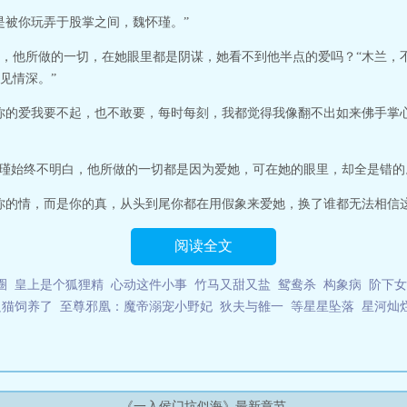
是怎么穿越来的，但既来之，则安之。好歹也混了个小郡主当当，与京城里的
是被你玩弄于股掌之间，魏怀瑾。”
不作，有太后撑腰，天不怕地不怕。太后突然要给她选婿，本也没什么，但这个
仔似的，娶回家顶啥用，怕是娃娃都生不出”哎嘿，梁子算是结上了。听说他...
，他所做的一切，在她眼里都是阴谋，她看不到他半点的爱吗？“木兰，
见情深。”
你的爱我要不起，也不敢要，每时每刻，我都觉得我像翻不出如来佛手掌
怀瑾始终不明白，他所做的一切都是因为爱她，可在她的眼里，却全是错的
你的情，而是你的真，从头到尾你都在用假象来爱她，换了谁都无法相信这样
阅读全文
圈
皇上是个狐狸精
心动这件小事
竹马又甜又盐
鸳鸯杀
构象病
阶下女
只猫饲养了
至尊邪凰：魔帝溺宠小野妃
狄夫与雒一
等星星坠落
星河灿
《一入侯门坑似海》最新章节