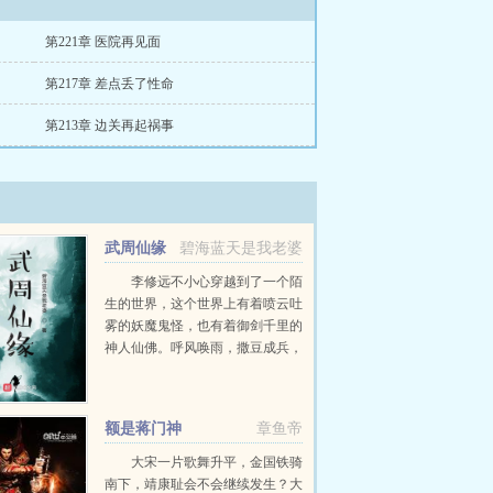
第221章 医院再见面
第217章 差点丢了性命
第213章 边关再起祸事
武周仙缘
碧海蓝天是我老婆
李修远不小心穿越到了一个陌
生的世界，这个世界上有着喷云吐
雾的妖魔鬼怪，也有着御剑千里的
神人仙佛。呼风唤雨，撒豆成兵，
阴兵借路，魔鬼丛生这样的世界太
恐怖，他只想在这样的世界中，好
好的活下去。低调！十分实力能流
额是蒋门神
章鱼帝
露半分的，绝不流露一...
大宋一片歌舞升平，金国铁骑
南下，靖康耻会不会继续发生？大