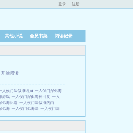
登录
注册
其他小说
会员书架
阅读记录
、
开始阅读
一入侯门深似海结局
一入侯门深似海
海游戏
一入侯门深似海神回复
一入
深似海比喻
一入侯门深似海的由
深似海
一入侯门似海深
一入侯门深
侯门深如海
一入侯门深似海的典
侯门深是海
一入侯门深似海 搞笑下一
攻略
一入侯门深似海改编版
一入侯
似海比喻什么
侯门一入什么似什