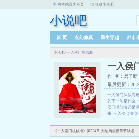
将本站设为首页
收藏小说吧
小说吧
首 页
玄幻修真
重生穿越
都市
小说吧
>
一入侯门坑似海
一入侯
作 者：呙子唁
最后更新：2024-1
一入侯门深似海
的下一句是什么
侯门深似海还是
来
一入侯门深似
似海下一句
一入
故
一入侯门深似
《一入侯门坑似海》第224章 大结局最新章节试读
句
一入侯门深似
门深似海全文免