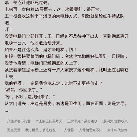
幕，差点让他吓死过去。
电梯再一次向着19层而去，这一次很顺利，很正常。
王一很喜欢这种平平淡淡的乘电梯方式。刺激就留给红牛特战队
吧！
叮！
没等电梯门全部打开，王一已经迫不及待冲了出去，直到彻底离开
电梯一公尺，他才敢活动开来。
如果不是住这么高，鬼才坐电梯，切！
斜眼一瞥快要禁闭的电梯门缝，突然他恍惚间好似看到一只眼睛，
没等他看清，电梯门已经彻底的关上了。
紧接着按钮提示楼上还有一户人家按了这个电梯，此时正在召唤它
上去。
我的妈呀，一定是我惊魂未定，此时不走更待何走？
“妈妈，你回来了。”
“额，不对，是我回来了。”
从大门进去，左边是厨房，右边是卫生间，而在正面，则是大厅。
...
只能深吻不能爱
本王的王妃美炸天
王牌军宠：枭妻难驯
[脑洞集]世界収束
无生无量
我，巨星，劝退粉丝
二人世界
入骨相思知不知
六十年代修修