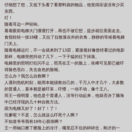
仔细想了想，又低下头看了看塑料袋的物品，他觉得应该没有少买
东西。
叮！
随着耳边一声轻响。
看着眼前电梯大门缓缓打开，再也不做它想，提步就往里面走去。
食指轻轻一按18楼，又拉了拉散落在外的衣角，静静的等候着电梯
门关上。
随着电梯运行，不一会就来到了13层，紧接着好像曾经看过的电影
那样，电梯突然抖动了几下，一下子猛的往下掉落。
电梯里的照明灯狂闪不止，照亮在王一的脸上，依稀可见那已被吓
得脸色苍白，失去血色的脸颊。
怎么办？我怎么自救啊？
人遇到危机时刻，能用本能拯救自己的，千万人中才几个，大多数
的普通人，基本都是被吓呆，吓懵，一动不动，像个王八。
而王一很明显，他也是个普通人，没等行动起来，他就否决了脑海
中已经浮现的几十种自救方法。
因为电梯又好了！好了！了！
坑爹呢？不是，怎么就这么吓死个人啊？
不知道爷爷我有18年心脏病啊？
王一用袖口擦了擦脸上的冷汗，嘴里忍不住的碎碎念，刚才的一