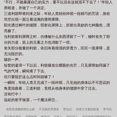
“不行，不能暴露自己的实力，要不以后在这就混不下去了！”年轻人
类暗道，并做了一个决定。
三道利箭即将到来之际，年轻人类轻轻吟唱一段精巧的咒语，身前
凭空出现一面泛着涟漪的透明屏障。
阳光透过树叶的缝隙，照射在屏障上，折射出美妙的七种颜色，漂
亮极了。
当利箭射到屏障之时，仿佛被什么东西滞留了一下，顿时丧失了部
分的力道，箭上的元素之力也消散了一些。
丧失部分能量的利箭，依旧有着很强的穿透力，区区一面屏障，是
无法阻拦的。
啵的一声。
短暂的凝滞一下以后，利箭爆发出耀眼的光芒，只见屏障如同漏了
气的气球，瞬间瘪了下去。
但只要阻拦这么点时间就够了！
一瞬间，年轻人类又完成了一段吟唱，只见他的身体以不可思议的
角度扭曲着，三道利箭，竟然从他身体的缝隙中穿了过去。
没有打中！
远处的射手皱眉，一个魔法师怎...
突然变成撒娇精怎么破
不见面的男朋友
堕仙记
综穿之夫妻的旅途
穿书后
我只想当寡妇
并蒂玫瑰
寒月泪
引鬼人
错位恋人
有没有丧尸囤货的完结