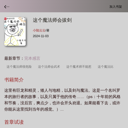
加入书架
这个魔法师会拔剑
小陆云云
/著
2024-11-03
最新章节：
完本感言
这个魔法师很危险
这个法师会武术
这个魔术师不能惹
这个魔法比
较
这个法师会拔剑txt
这个魔法师会拔剑英语
这个法师实在太稳健
书籍简介
了
这个魔法师居然只会体术
这个魔法师会拔剑TXT全集免费
这个魔法师会
这里有巨龙和精灵，矮人与地精，以及剑与魔法。这是一个名叫罗
拔剑 小陆云云
这个法师很危险百科
这个魔法师会拔剑txt
这个魔法师会拔
本的旅行者的故事，以及只属于他的传奇……（ps：十年前的风格
剑txt全集
这个魔法师会拔剑最新章节
这个魔法师会拔剑TXT
这个魔法师会
和节奏，没后宫，爽点少，也许会开头劝退。如果能看下去，或许
拔剑 笔趣阁
这个法师很危险起点
这个法师有点彪
这个魔法师会拔剑百度
你能从这里找到当年的感觉。）...
百科
这个法师很危险无广告
首章试读