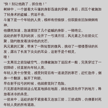
“快！别让他跑了，抓住他！”
树林中，一个披着大斗篷的身影迅速的穿梭，身后，四五个被施加
了轻身术的盗贼，穷追不舍。
斗篷下是一个年轻的人类，模样有些狼狈，但双眼依旧加炯炯有
神。
他骤然加速，急速摆脱了几个盗贼的身影，一骑绝尘。
远处的射手见到此状，拉开了一弓满月弦，风元素之力在箭尖汇
聚，隐约散发着淡绿色的光芒。
风元素的汇聚，带来了一阵短暂的微风，挑动了一缕缕墨绿的长
发，露出了长发下尖尖的耳朵，这射手是个精灵。
嗖！
一支离弦之箭划破空气，仿佛被施加了追踪术一般，完美穿过了一
切障碍，径直射向年轻人类。
年轻人类十分警觉，感受到背后有一道凌厉的寒芒，赶忙急停，侧
身一个翻滚，躲开了利箭。
早在射手拉弓的时候，他就察觉到了危险。
只见那道利箭就这么笔直地插在地面，插在他原先停下的地方，释
放着冰冷的杀意。
一箭未中，远处的射手紧接着又连放三箭，三箭成阵，仿佛要封死
年轻人类的所有退路。