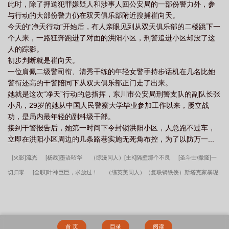
此时，除了押送犯罪嫌疑人和涉事人回公安局的一部份警力外，参
与行动的大部份警力仍在双天俱乐部附近搜捕崔向天。
今天的“净天行动”开始后，有人亲眼见到从双天俱乐部的二楼跳下一
个人来，一路狂奔跑进了对面的洪阳小区，刑警追进小区却没了这
人的踪影。
初步判断就是崔向天。
一位肩佩二级警司衔、清秀干练的年轻女警手持步话机在几名比她
警衔还高的干警陪同下从双天俱乐部正门走了出来。
她就是这次“净天”行动的总指挥，东川市公安局刑警支队的副队长张
小凡，29岁的她从中国人民警察大学毕业参加工作以来，屡立战
功，是局内最年轻的副科级干部。
接到干警报告后，她第一时间下令封锁洪阳小区，人总跑不过车，
立即在洪阳小区周边的几条路巷实施无死角布控，为了以防万一...
[火影]流光
[杨戬]墨语昭华
（综漫同人）[主K]隔壁那个不良
[圣斗士/撒隆]一
切归零
[全职]叶神巨巨，求放过！
（综英美同人）（复联钢铁侠）斯塔克家暴现
场
我在U17网球赛场为国争光
你是我的一抹晨曦
（全职高手同人）[韩文清受]
螺旋
[全职高手]彼此的荣耀（叶蓝短篇集）
[单身男女]第十二个男人
［全职］
烽火连城
（综英美同人）全胜！反派BOSS
铁王之王
穿越诸天，我是阿瓦达
首 页
目录
阅读