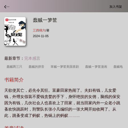
加入书架
蠢贼一箩筐
三四得六
/著
2024-11-05
最新章节：
完本感言
蠢贼两三只
蠢贼的拼音
笨贼一箩筐美国喜剧
蠢贼一箩筐漫画
蠢贼电
影
蠢贼拼音
蠢贼一箩筐txt
愚蠢笨贼2
笨贼一箩筐剧本杀答案
蠢贼
书籍简介
一箩筐 新闻
笨贼一箩筐豆瓣电影
zhan蠢
笨贼一箩筐美国喜剧豆瓣
笨
天欲使其亡，必先令其狂。富豪田家热闹了。夫妇有钱，儿女爱
贼一箩筐1988
zou蠢
电影蠢贼
蠢贼相遇
漫画笨贼一箩筐
蠢贼一箩
钱，外甥女假装不爱钱贪婪的手下，身怀绝技的女佣，脑残的保安
筐 三四得六
笨贼一箩筐 授权
笨贼一箩筐
笨贼一箩筐美国电影百度百
因为有钱，几伙社会人也喜欢上了田家，就当田家内外一众老小跳
科
笨贼一箩筐影评
笨贼一箩筐 剧本杀
笨贼一箩筐美国电影
笨贼一箩
蚤欢快跳跃时，刑警队长张小凡编织的一张大网开始收网了。从
此，跳蚤变成了蚂蚁，热锅上的蚂蚁……...
筐 漫画
蠢货百度百科
蠢贼笨贼 小品
笨贼一箩筐剧本杀评价
笨贼一箩
筐漫画全集
蠢贼电影女主角叫什么名字
蠢贼新闻
笨贼一箩筐授权卡
蠢