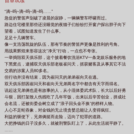
首章试读
贼什么意思
蠢贼视频
贱贼一箩筐
“滴~呜~滴~呜~滴~呜……”
急促的警笛声划破了凌晨的寂静，一辆辆警车呼啸而过。
路边住宅楼里那些还没睡觉的夜猫子们纷纷打开窗户探出脖子向下
望着，试图知道发生了什么事。
足足十几辆警车。
像一支浩荡凯旋的队伍，那有节奏的警笛声更像是胜利的号角。
用战果辉煌来形容这次“净天”行动，一点也不夸张。
一举捣毁双天俱乐部，这个披着餐饮洗浴KTV一条龙娱乐服务的地
下黑窝点，逮捕双天俱乐部老板崔问天，抓获赌客及从事其它不法
交易的涉案人员80多名。
但行动并没有结束，因为崔问天的弟弟崔向天在逃。
双天俱乐部因崔问天和崔向天兄弟两名字中都含有天字而得名。
说起这兄弟俩也是有故事的人，从小混体委武术队，长大以后好勇
斗狠，因打架致人伤残吃了几年牢饭，出来以后辛苦创业，拼成社
会名流，还被街委会树立成了“浪子回头金不换”的榜样人物。
人心不足蛇吞象，对金钱的无止境贪婪总能让人变得疯狂。
利益的驱使下，兄弟俩挺而走险，迈向了犯罪的道路。
大把挣钱的日子没多久，就被刑警队盯上了，从此生活就平静了。
……