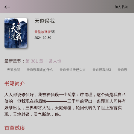
加入书架
天道误我
天堂放逐者
/著
2024-10-30
最新章节：
第 381 章 非常人也
天道劝我
天道误我讲的什么
天道天道天已失道
天道误我453
天道误
我剧情太狗血了
天道误我晋江文学城
天道 原文
天道误我 笔趣阁
天道
书籍简介
误我晋江
天道误我TXT免费
天道误我481笔趣阁
天道误我全文阅读
天
人人都说修仙好，我被神仙误一生岳棠：讲道理，这个仙是我自己
道误我TXT笔趣阁
天道误我天堂放逐者txt
天道误我百度
天道有悔
天道
修的，但我现在很后悔—————三千年前冒出一条预言人间将有
在我是什么意思
天道误我全本txt
天道误我 作者天堂放逐者txt
天道误我
妖孽出世，三界即将大乱，天庭倾覆，轮回倒转为了阻止预言实
txt
天道误我免费阅读全文
天道误我完结了吗
天道误我免费阅读
天道
现，天地封锁，灵气断绝，修..
误我by
天道误我 作者天堂放逐者
天道误我剧透
天道误我谁是攻
天道
首章试读
误我岳棠
天道误我三观尽毁
天道误我男主身份
天道误我txt百度
天道