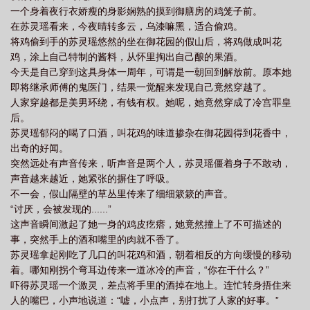
一个身着夜行衣娇瘦的身影娴熟的摸到御膳房的鸡笼子前。
在苏灵瑶看来，今夜晴转多云，乌漆嘛黑，适合偷鸡。
将鸡偷到手的苏灵瑶悠然的坐在御花园的假山后，将鸡做成叫花
鸡，涂上自己特制的酱料，从怀里掏出自己酿的果酒。
今天是自己穿到这具身体一周年，可谓是一朝回到解放前。原本她
即将继承师傅的鬼医门，结果一觉醒来发现自己竟然穿越了。
人家穿越都是美男环绕，有钱有权。她呢，她竟然穿成了冷宫罪皇
后。
苏灵瑶郁闷的喝了口酒，叫花鸡的味道掺杂在御花园得到花香中，
出奇的好闻。
突然远处有声音传来，听声音是两个人，苏灵瑶僵着身子不敢动，
声音越来越近，她紧张的摒住了呼吸。
不一会，假山隔壁的草丛里传来了细细簌簌的声音。
“讨厌，会被发现的......”
这声音瞬间激起了她一身的鸡皮疙瘩，她竟然撞上了不可描述的
事，突然手上的酒和嘴里的肉就不香了。
苏灵瑶拿起刚吃了几口的叫花鸡和酒，朝着相反的方向缓慢的移动
着。哪知刚拐个弯耳边传来一道冰冷的声音，“你在干什么？”
吓得苏灵瑶一个激灵，差点将手里的酒掉在地上。连忙转身捂住来
人的嘴巴，小声地说道：“嘘，小点声，别打扰了人家的好事。”