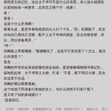
按照原主的记忆，这位太子爷可不是什么好东西，杀人放火就跟吃
白菜炖粉条一样家常，总而言之两个字：残暴！
靠！
靠靠！
这是个什么开局啊！
硬着头皮，姜意学着电视里的古人行了个礼，“回，回禀殿下，臣女
自知自己愚钝又丑陋，配不上太子爷神武雄姿，臣女自惭形秽，所
以，所以准备离开。”
“呵！”
祁阑脸上带着嘲讽，“睡都睡完了，这是不打算负责了？怎么，孤没
让你满意？”
姜意：......
祁阑的声音听起来就跟毒蛇游走似的，姜意哆哆嗦嗦搜寻着记忆，
猛地想起来，太子爷明儿大婚，忙道：“不是，殿下明日大婚，臣女
在这里不合适。”
祁阑好整以暇看着她。
这个给他下药准备行刺他的女人，为什么突然不行刺了呢？
是又有了别的多端诡计？
“是孤明日...
过河卒
地狱归来
穿越顺便修个仙
天师，我把持不住了！
酷炫人生
军火