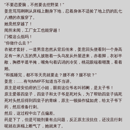
“不要恋爱脑，不然要去挖野菜！”
姜意骂骂咧咧从床榻上翻身下地，忍着身体不适捡了地上扔的乱七
八糟的衣服穿了。
她竟然穿越了！
闻所未闻，工厂女工也能穿越！
门槛这么低吗！
“你做什么去？”
衣裙才套好，一道男音忽然从背后传来，姜意回头便看到一个身高
足有一米八五的男人披散着一头乌发从外屋进来，赤着脚，衣衫半
敞，胸襟半遮半掩，嘴角勾着讥诮的冷笑，桃花眼端着嘲蔑，看着
她。
“和孤睡完，都不等天亮就要走？腰不疼？腿不软？”
姜意：......有句MMP不知道当不当讲。
原主是靖安伯府的三小姐，眼前这位爷名叫祁阑，是太子爷！
原主爱慕四皇子，四皇子和太子爷是死对头，为了帮助四皇子搞死
死对头然后得到四皇子的青睐，原主一顿操作猛如虎，给太子爷下
药，然后准备行刺。
然后，这过程中出了点偏差。
药是下了，但是可能剂量有点问题，反正原主没抗住，还没且行刺
呢就在床榻上断气了，她就来了。