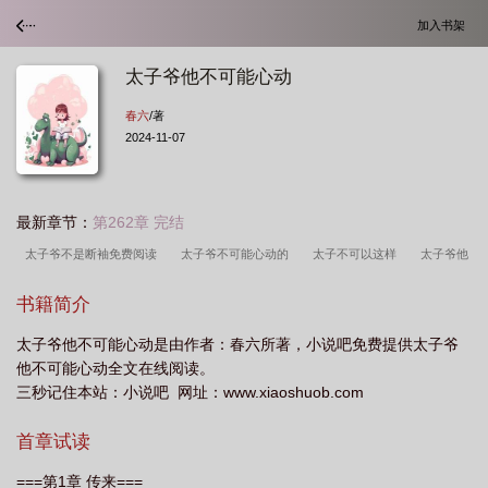
加入书架
太子爷他不可能心动
春六
/著
2024-11-07
最新章节：
第262章 完结
太子爷不是断袖免费阅读
太子爷不可能心动的
太子不可以这样
太子爷他
不可能心动笔趣阁
太子爷不可能喜欢我
太子爷不下海
太子爷他不可能心动
书籍简介
的
太子爷他不可能心动 百度
太子爷不可能那么萌百度
太子爷不可能那么
太子爷他不可能心动是由作者：春六所著，小说吧免费提供太子爷
萌免费
太子爷他不可能心动免费阅读
太子爷他不可能心动 资源
太子他不
他不可能心动全文在线阅读。
爱我
太子不能撩
太子不能再进了
太子爷不可能那么萌
太子爷他不可能
三秒记住本站：小说吧 网址：www.xiaoshuob.com
心动全文免费阅读
太子爷他不可能心动了
太子爷不可能那么萌免费阅读
太
首章试读
子爷他不可能心动春六
太子爷不是断袖免费
太子爷他不可能心动简介
太子
爷他不可能心动 春六
太子爷他不可能心动免费
===第1章 传来===