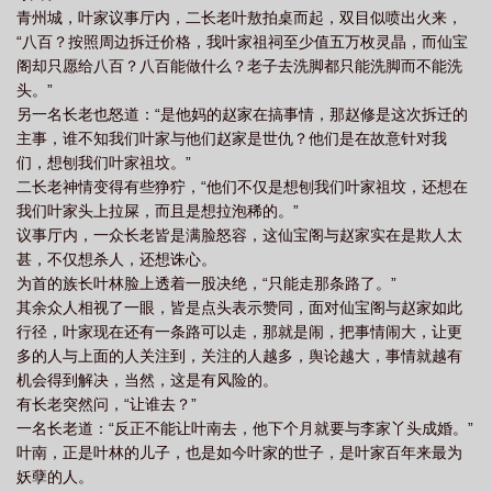
青州城，叶家议事厅内，二长老叶敖拍桌而起，双目似喷出火来，
“八百？按照周边拆迁价格，我叶家祖祠至少值五万枚灵晶，而仙宝
阁却只愿给八百？八百能做什么？老子去洗脚都只能洗脚而不能洗
头。”
另一名长老也怒道：“是他妈的赵家在搞事情，那赵修是这次拆迁的
主事，谁不知我们叶家与他们赵家是世仇？他们是在故意针对我
们，想刨我们叶家祖坟。”
二长老神情变得有些狰狞，“他们不仅是想刨我们叶家祖坟，还想在
我们叶家头上拉屎，而且是想拉泡稀的。”
议事厅内，一众长老皆是满脸怒容，这仙宝阁与赵家实在是欺人太
甚，不仅想杀人，还想诛心。
为首的族长叶林脸上透着一股决绝，“只能走那条路了。”
其余众人相视了一眼，皆是点头表示赞同，面对仙宝阁与赵家如此
行径，叶家现在还有一条路可以走，那就是闹，把事情闹大，让更
多的人与上面的人关注到，关注的人越多，舆论越大，事情就越有
机会得到解决，当然，这是有风险的。
有长老突然问，“让谁去？”
一名长老道：“反正不能让叶南去，他下个月就要与李家丫头成婚。”
叶南，正是叶林的儿子，也是如今叶家的世子，是叶家百年来最为
妖孽的人。