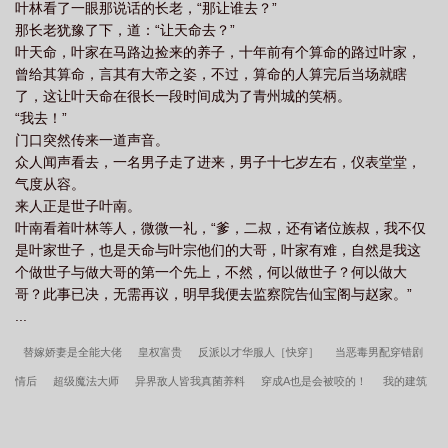
叶林看了一眼那说话的长老，“那让谁去？”
那长老犹豫了下，道：“让天命去？”
叶天命，叶家在马路边捡来的养子，十年前有个算命的路过叶家，
曾给其算命，言其有大帝之姿，不过，算命的人算完后当场就瞎
了，这让叶天命在很长一段时间成为了青州城的笑柄。
“我去！”
门口突然传来一道声音。
众人闻声看去，一名男子走了进来，男子十七岁左右，仪表堂堂，
气度从容。
来人正是世子叶南。
叶南看着叶林等人，微微一礼，“爹，二叔，还有诸位族叔，我不仅
是叶家世子，也是天命与叶宗他们的大哥，叶家有难，自然是我这
个做世子与做大哥的第一个先上，不然，何以做世子？何以做大
哥？此事已决，无需再议，明早我便去监察院告仙宝阁与赵家。”
...
替嫁娇妻是全能大佬
皇权富贵
反派以才华服人［快穿］
当恶毒男配穿错剧
情后
超级魔法大师
异界敌人皆我真菌养料
穿成A也是会被咬的！
我的建筑
有系统面板
舵爷
重生九零之麻辣小鲜妻
春日暖
地府娱乐群
纨绔天医
岁岁良辰年年鑫
饥荒，我的物品能升级
负君十八年
恶婆婆不洗白，只虐渣