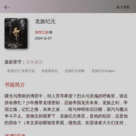
加入书架
龙族纪元
海博之波
/著
2024-11-07
最新章节：
完本感言
龙族纪元 海博之波
龙族最游记
龙族纪元攻略
龙族纪元dragon
date
龙族序列百度百科
龙族记述时间
17173 龙族
龙族iv
龙族纪念
书籍简介
品
龙族黑暗纪元全文免费阅读最新章节
龙族纪元墨熊
龙族纪念版全
曙光与黑暗的博弈中，何人苦寻希望？烈火与灵魂的呼唤里，谁在
本
龙族1细节
龙族纪元是龙族吗
龙族1序幕
龙族纪典语录
龙族 记
拼命挣扎？少年携带龙境密钥，启迪帝国龙庆未来。龙族之剑，帝
忆
龙族纪元讲的什么
龙族纪元韩八荒
龙族计划
龙族爪机
龙族亚
国之殇，记忆之痛，未来之迷……暗与神明依旧沉睡，蒸汽与魔法
纪
龙族纪元游戏
龙族技巧
龙族记载
龙族记忆
龙族一百科
龙族
争斗不止。造物主的噩梦下，龙族纪元将至，是他的轮回，还是他
的宿命？（本文原创硬核世界观，慢热流。欢迎读者大大们支持，
编年史
龙族战纪
龙族纪元微信小游戏
龙族1怎么样
17173龙族
龙
作者与读者交流群：8354...
族全解密
龙族序幕
龙族世界树纪元
龙族序列
龙族纪元 百度
龙族