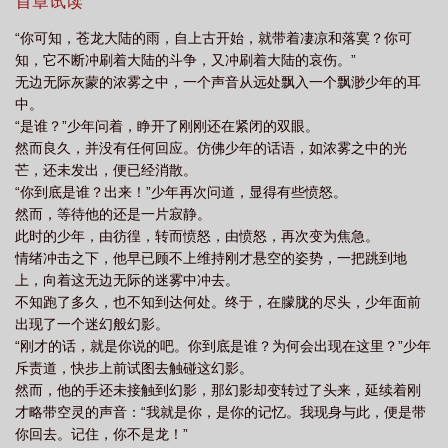
首章试读
纪元 在线阅读
龙族1纪念金装
龙族序章
龙族 17173
龙族顺序
“你可知，苍龙大陆的雨，自上古开始，就带着凄凉和落寞？你可
知，它不断冲刷着大陆的斗争，又冲刷着大陆的哀伤。”
无边无际灰蒙的浓雾之中，一个声音从远处飘入一个飘渺少年的耳
中。
“是谁？”少年问着，睁开了刚刚还在紧闭的双眼。
然而良久，并没有任何回应。仿佛少年的话语，如浓雾之中的光
芒，还未发出，便已经消散。
“你到底是谁？出来！”少年再次问道，显得有些愤怒。
然而，等待他的还是一片寂静。
此时的少年，由彷徨，转而愤怒，由愤怒，再次变为焦急。
情绪冲击之下，他早已顾不上维持刚才悬空的姿势，一把跳到地
上，向着这无边无际的迷雾中冲去。
不知跑了多久，也不知到达何处。终于，在朦胧的尽头，少年面前
出现了一个迷幻般幻影。
“刚才的话，就是你说的吧。你到底是谁？为何会出现在这里？”少年
斥责道，快步上前试图去触碰这幻影。
然而，他的手还未接触到幻影，那幻影却变转过了头来，延续着刚
才略带空灵的声音：“我就是你，是你的记忆。我现身与此，便是带
你回去。记住，你不是龙！”