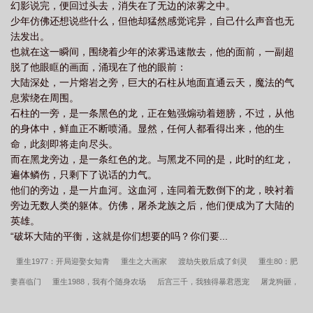
幻影说完，便回过头去，消失在了无边的浓雾之中。
少年仿佛还想说些什么，但他却猛然感觉诧异，自己什么声音也无
法发出。
也就在这一瞬间，围绕着少年的浓雾迅速散去，他的面前，一副超
脱了他眼眶的画面，涌现在了他的眼前：
大陆深处，一片熔岩之旁，巨大的石柱从地面直通云天，魔法的气
息萦绕在周围。
石柱的一旁，是一条黑色的龙，正在勉强煽动着翅膀，不过，从他
的身体中，鲜血正不断喷涌。显然，任何人都看得出来，他的生
命，此刻即将走向尽头。
而在黑龙旁边，是一条红色的龙。与黑龙不同的是，此时的红龙，
遍体鳞伤，只剩下了说话的力气。
他们的旁边，是一片血河。这血河，连同着无数倒下的龙，映衬着
旁边无数人类的躯体。仿佛，屠杀龙族之后，他们便成为了大陆的
英雄。
“破坏大陆的平衡，这就是你们想要的吗？你们要...
重生1977：开局迎娶女知青
重生之大画家
渡劫失败后成了剑灵
重生80：肥
妻喜临门
重生1988，我有个随身农场
后宫三千，我独得暴君恩宠
屠龙狗砸，
点击就送
暴君,我来自军情9处
书院出了个娇皇后
青春
我等你,很久了
春