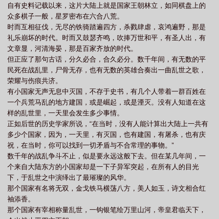
自有史料记载以来，这片大陆上就是国家王朝林立，如同棋盘上的
众多棋子一般，星罗密布在六合八荒。
时而互相征伐，无尽的铁骑踏遍四方，杀戮肆虐，哀鸿遍野，那是
礼乐崩坏的时代。时而又鼓瑟齐鸣，吹捧万世和平，有圣人出，有
文章显，河清海晏，那是百家齐放的时代。
但正应了那句古话，分久必合，合久必分。数千年间，有无数的平
民死在战乱里，尸骨无存，也有无数的英雄合奏出一曲乱世之歌，
荣耀与伤痕共济。
有小国家无声无息中灭国，不存于史书，有几个人带着一群百姓在
一个兵荒马乱的地方建国，或是崛起，或是湮灭。没有人知道在这
样的乱世里，一天里会发生多少事情。
正如后世的历史学家所说，“在当时，没有人能计算出大陆上一共有
多少个国家，因为，一天里，有灭国，也有建国，有屠杀，也有庆
祝，在当时，你可以找到一切矛盾与不合常理的事物。”
数千年的战乱争斗不止，似是要永远这般下去。但在某几年间，一
个来自大陆东方的小国家却是一下子异军突起，在所有人的目光
下，于乱世之中演绎出了最璀璨的风华。
那个国家有名将无双，金戈铁马横荡八方，美人如玉，诗文相合红
袖添香。
那个国家有宰相称量乱世，一钩银笔绘万里山河，帝皇君临天下，