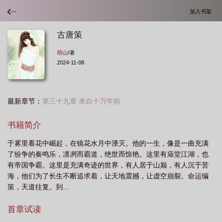
加入书架
古唐策
萌山
/著
2024-11-08
最新章节：
第三十九章 来自十万年前
书籍简介
于雾里看花中崛起，在镜花水月中湮灭。他的一生，像是一曲充满
了纷争的奏鸣乐，凛冽而霸道，绝世而惊艳。这里有庙堂江湖，也
有帝国争霸。这里是充满奇迹的世界，有人居于山巅，有人沉于苦
海，他们为了长生不断追求着，让天地震撼，让虚空崩裂。命运编
策，天道往复。到…
ahref="http://m.moxiexs.com"target="_blank"【魔蝎小说】/a
首章试读