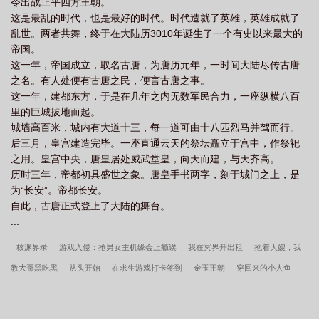
令出战止平四方王朝。
这是最乱的时代，也是最好的时代。时代造就了英雄，英雄成就了
乱世。两者共舞，终于在大陆历3010年诞生了一个有史以来最大的
帝国。
这一年，帝国成立，取名古唐，为唐历元年，一时间大陆尽传古唐
之名。有人处便有古唐之民，便言古唐之事。
这一年，建都东方，于是在几年之内无数军民合力，一座纵横八百
里的巨城拔地而起。
城墙高百米，城内有大道十三，每一道可由十八匹烈马并驾而行。
后三月，皇宫建造完毕。一座直通云天的祭坛矗立于宫中，作祭祀
之用。皇宫中央，唐皇居处威武堂皇，向天而建，与天齐高。
历时三年，帝都初具盛世之象。唐皇手书两字，刻于城门之上，是
为“长安”。帝都长安。
自此，古唐正式登上了大陆的舞台。
...
核渊界录
游戏入侵：抢男女主机缘会上瘾诶
我在冥界开出租
抱着大嫂，我
教大哥黑吃黑
从头开始
在求生游戏打卡签到
金玉王朝
穿回来的小人鱼
柠檬汽水糖
命中注定的缘
重生之彪悍小跟班
被爱
诡行天下
无限流
NPC扮演师
[综]忠犬培养计划
撩火
豪门之魂音
世交之女
大神云集
谁