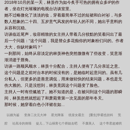
2018年10月的某一天，林羡作为如今炙手可热的拥有众多IP的作
者，坐在灯光璀璨的电视台访谈室里。
她不过略微化了淡淡的妆，穿着最简单不过的短裙和白衬衫，与多
数人想象的二十四、五岁意气风发的年轻人的不同，她出乎意料的
从容和沉稳。
访谈临近尾声，妆容精致的女主持人带着几分狡黠的笑着问出了最
后一个问题：“这个问题，我是替众多花痴你的对象粉们问的。作者
大大，你缺对象吗？”
一刹那间，始终从容淡定的林羡神色突然微微有了些改变，笑意渐
渐消逝于唇角。
访谈一路顺风顺水，林羡十分配合，主持人便有了几分亲近之意。
这个问题是之前对台本的时候没有的，是她临时起意问的。虽有几
分私人，但更多的是善意调侃，用来做轻快的结束问题，本也是无
伤大雅的。只是没想到，林羡竟因这个问题变了脸色。
主持人一时有些尴尬了。她不知道的是，在被问到这个问题的那瞬
间，林羡忽然就想起了和萧菀青第一次见面的那年冬天。
那时候，她穿着白色小洋裙在如...
以婚为鉴
变身二次元大神
星光降落
统皇女霸主
[重生]学霸也挂科
荒
腔
论高冷的倒塌
徒儿，下山祸害七个师姐去吧
不腐美人
这个帝君超难哄