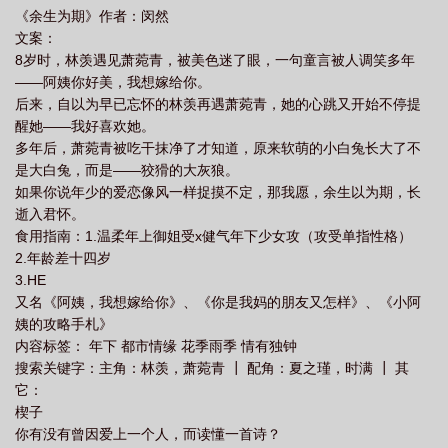
《余生为期》作者：闵然
期
余生为期全文阅读
余情可待
余生为期晋江文学城
余生为期谁是攻谁
文案：
是受
余生为期车文
余生为期在线阅读
8岁时，林羡遇见萧菀青，被美色迷了眼，一句童言被人调笑多年
——阿姨你好美，我想嫁给你。
后来，自以为早已忘怀的林羡再遇萧菀青，她的心跳又开始不停提
醒她——我好喜欢她。
多年后，萧菀青被吃干抹净了才知道，原来软萌的小白兔长大了不
是大白兔，而是——狡猾的大灰狼。
如果你说年少的爱恋像风一样捉摸不定，那我愿，余生以为期，长
逝入君怀。
食用指南：1.温柔年上御姐受x健气年下少女攻（攻受单指性格）
2.年龄差十四岁
3.HE
又名《阿姨，我想嫁给你》、《你是我妈的朋友又怎样》、《小阿
姨的攻略手札》
内容标签： 年下 都市情缘 花季雨季 情有独钟
搜索关键字：主角：林羡，萧菀青 ┃ 配角：夏之瑾，时满 ┃ 其
它：
楔子
你有没有曾因爱上一个人，而读懂一首诗？