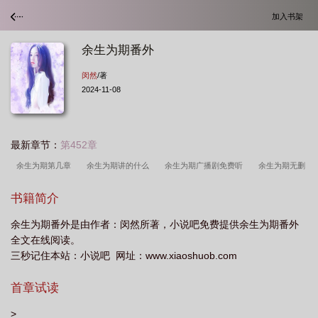
加入书架
余生为期番外
闵然
/著
2024-11-08
最新章节：
第452章
余生为期第几章
余生为期讲的什么
余生为期广播剧免费听
余生为期无删
减版
余生为期txt
余生为期番外
余生为期gl全文免费阅读
余生为期广播
书籍简介
剧
余生为期gl晋江
余生为期温桐喝醉在第几章
余生为期漫画
余生为期
余生为期番外是由作者：闵然所著，小说吧免费提供余生为期番外
的意思
余生为期是he还是be
余生为期gltxt百度
余生为期gl全文
余生为
全文在线阅读。
期gl无删减txt
余生为期全文免费阅读无弹窗
余生为期 闵然
余生为期
三秒记住本站：小说吧 网址：www.xiaoshuob.com
TXT
余生为期多少字
余生为期gl
余生为期车
余生为期漫画免费全
首章试读
集
余生为期闵然
余生为期年龄差
余生为期glTXT
余生为期番外
三
余生为期gl广播剧
余生为期全文免费阅读
余生为期gl百度
gl余生为
>