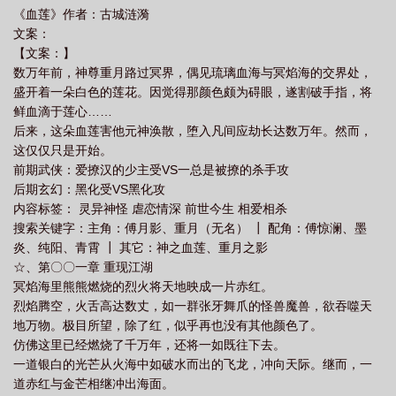
《血莲》作者：古城涟漪
思
血莲图片
雪莲的作用与功效是什么?
雪莲果
血莲子的功效与作
文案：
用
血炼丹几品
血莲教主
血莲石斛清目液
雪莲的功效与作用
雪莲果
【文案：】
的功效
血莲果功效与作用
血莲花的作用与功效
雪莲果的作用与功效是什么
数万年前，神尊重月路过冥界，偶见琉璃血海与冥焰海的交界处，
盛开着一朵白色的莲花。因觉得那颜色颇为碍眼，遂割破手指，将
呢
雪莲贴的作用与功效有哪些
雪莲贴的功效
血莲教左护法
血莲功效与
鲜血滴于莲心……
作用
雪莲子的功效与作用
血莲花是什么
血莲果的作用与功效
雪莲能降
后来，这朵血莲害他元神涣散，堕入凡间应劫长达数万年。然而，
血压吗
雪莲有什么效果与作用?
血莲草中草药图片
雪莲草中草药图片
这仅仅只是开始。
前期武侠：爱撩汉的少主受VS一总是被撩的杀手攻
后期玄幻：黑化受VS黑化攻
内容标签： 灵异神怪 虐恋情深 前世今生 相爱相杀
搜索关键字：主角：傅月影、重月（无名） ┃ 配角：傅惊澜、墨
炎、纯阳、青霄 ┃ 其它：神之血莲、重月之影
☆、第〇〇一章 重现江湖
冥焰海里熊熊燃烧的烈火将天地映成一片赤红。
烈焰腾空，火舌高达数丈，如一群张牙舞爪的怪兽魔兽，欲吞噬天
地万物。极目所望，除了红，似乎再也没有其他颜色了。
仿佛这里已经燃烧了千万年，还将一如既往下去。
一道银白的光芒从火海中如破水而出的飞龙，冲向天际。继而，一
道赤红与金芒相继冲出海面。