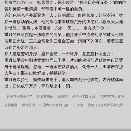
那白光化为一人，御风而立，风姿俊雅，“你今日必死无疑！”他的声
音如神情一般清淡，却带着不可一世的自负。
赤红色的光芒亦凝聚为一人，红的瞳仁，红的长发，红的衣袍，犹
如一道移动的火焰。他的眉心带着破釜沉舟的决绝和几欲毁天灭地
的愤怒，“重月，本君发誓，总有一天……一定会杀了你！”
重月的唇角挑起一抹嘲弄的冷笑，他拉开手中流光幻彩的破天弓瞄
准那团火红。三只金箭化作三道金芒如一泻而下的瀑布，带着雷霆
万钧之势击向那人。
那人急速变幻身形，避开金箭，一个转身，竟直直扑向重月！
重月似乎没料到他竟意欲同归于尽，片刻的停滞与迟疑便将自己置
身于危险境地。忽地，一道金芒斜斜插入，化作一人，出掌击在那
人胸口！那人口吐鲜血，摇摇欲坠。
重月再次拉弓，箭矢尚未离手，那人却自刎于他眼前。内丹破体而
出，幻化成千万片，于烈焰之中，消...
这个直播我承包了
巨龙狂想曲
凤来朝
爱情十字口（gl)
[综英美]万人迷的
恋爱物语
保持通话
中国大妞闯纽约（gl)
山河渡
爱殇（虐恋情深系列之爱
殇）【3部完结】
离婚前怀孕了
菜鸟的绝地反击
我是特种兵之倾城悍妇
上
神的一百种快穿日常
秦付和江淮听的故事
昔年万里封侯路
相亲百次，成为大
忽悠
白月光换下了女装
嘀嗒嘀
数码进化之最强恶魔兽
老古董
结婚六年