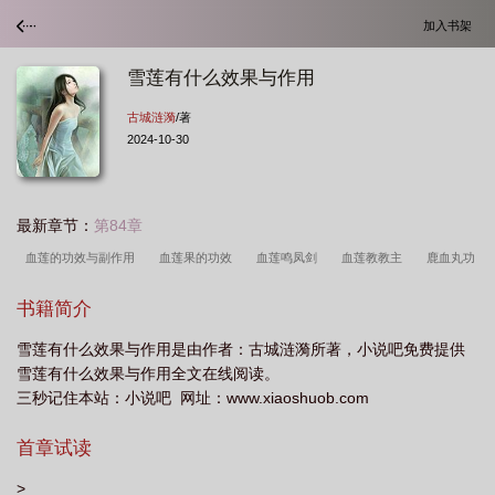
加入书架
雪莲有什么效果与作用
古城涟漪
/著
2024-10-30
最新章节：
第84章
血莲的功效与副作用
血莲果的功效
血莲鸣凤剑
血莲教教主
鹿血丸功
效与作用
雪莲胃宝丸的功效
血莲贴的功效
雪莲子的功效与作用及做
书籍简介
法
血莲的作用与功效是什么?
血莲花茉莉很香
雪莲有什么效果与作
雪莲有什么效果与作用是由作者：古城涟漪所著，小说吧免费提供
用
血莲花的功效有哪些
雪莲果的作用与功效
血莲花法器
血莲果图
雪莲有什么效果与作用全文在线阅读。
片
血莲教
血莲果
血莲子的功效与作用及做法
血莲丹
雪莲果是凉性
三秒记住本站：小说吧 网址：www.xiaoshuob.com
的吗
血莲剧本杀
血莲花
雪莲的功效与副作用
血莲全草图片
雪莲花
首章试读
的作用与功效
血莲果是凉性的吗
血莲的功效与作用及做法
血莲果可以降血
糖吗
血莲花手串怎样盘玩
血莲果的作用与功效是什么呢
血莲花是什么意
>