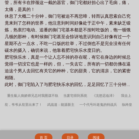
管，所有卡在脖颈这一截的器官，御门宅都好担心出了毛病，痛，
太痛，是真的！
休息了大概二十分钟，御门宅被迫不再悲啼，转而认真思索自己究
竟来到了怎样的世界，他注意到时间好像处于正中午，素来缺乏锻
炼，热衷打电动、追番的御门宅基本都是不按时吃饭的，饱一顿饿
几顿的那种，有时候御门宅甚至会惊讶地意识到自己好像有过一个
星期不占一点水，不吃一口饭的壮举，不过倒也不是完全没有任何
碳水的摄入，确切来说，他靠着肥宅快乐水度日的。
肥宅快乐水，真是一个让人忘不掉的存在呢，有它在身边的时候总
觉得一切没它也是一样的，但，一失去它，所有的一切都仿佛在逼
迫这个男人去回忆有关它的种种，它的甜美，它的清凉，它的紧密
相随。
此时，御门宅陷入了与肥宅快乐水的回忆，足足回忆了三十分钟...
重生黏人病娇师兄总对我图谋不轨
当废宅得到系统
《沈悠迟临泽》
我去上
坟，爷爷从坟里出来了！
武战道：能源新主
一个代号叫老鬼的特战兵
纨绔皇
子：先创六宫再夺嫡
觉醒吧，恋爱脑！
我家有个修仙界
大葬
富贵农女：将
军夫人有空间
《被催眠的半年后，他求婚了》江姒白温怡
夺凤位，废养子，贵妃
娘娘扶摇直上
晚星是她的眼睛
唐芯傅彻
《尹婧慕修璟》
从此与风皆过客
首 页
目录
阅读