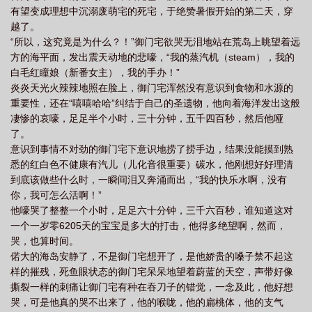
有望变成理想中沉溺废萌宅的死宅，于绝赞暑假开始的第二天，穿
越了。
“所以，这究竟是为什么？！”御门宅欲哭无泪地站在荒岛上眺望着远
方的海平面，发出震天动地的悲嚎，“我的蒸汽机（steam），我的
白毛红瞳娘（新番女主），我的手办！”
炎炎天光火辣辣地照在脸上，御门宅浑然没有意识到食物和水源的
重要性，还在“嘻嘻哈哈”纠结于自己的圣遗物，他向着海洋发出这般
凄惨的哀嚎，足足半个小时，三十分钟，五千四百秒，然后他哑
了。
意识到事情不对劲的御门宅下意识地捞了捞手边，结果没能摸到熟
悉的红白色不健康有汽儿（儿化音很重要）碳水，他刚想好好理清
到底该做些什么时，一瞬间泪又奔涌而出，“我的快乐水啊，没有
你，我可怎么活啊！”
他嚎哭了整整一个小时，足足六十分钟，三千六百秒，谁知道这对
一个一岁零6205天的宝宝是多大的打击，他得多绝望啊，然而，
哭，也算时间。
偌大的海岛安静了，不是御门宅想开了，是他娇贵的嗓子禁不起这
样的摧残，死鱼眼状态的御门宅呆呆地望着蔚蓝的天空，声带好像
撕裂一样的刺痛让御门宅有种在吞刀子的错觉，一念及此，他好想
哭，可是他真的哭不出来了，他的喉咙，他的扁桃体，他的支气