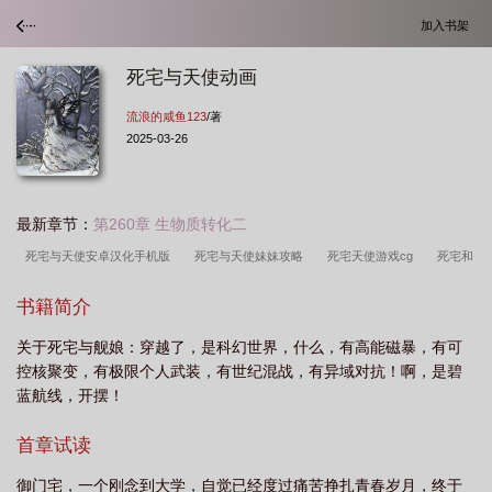
加入书架
死宅与天使动画
流浪的咸鱼123
/著
2025-03-26
最新章节：
第260章 生物质转化二
死宅与天使安卓汉化手机版
死宅与天使妹妹攻略
死宅天使游戏cg
死宅和
天使游戏
死宅与天使krkr
死宅和天使攻略
死宅和天使
死宅动漫形
书籍简介
象
死宅还真是帅气呢
死宅与天使动画
死宅动漫
死星舰娘
死宅与天
关于死宅与舰娘：穿越了，是科幻世界，什么，有高能磁暴，有可
使游戏
死宅与天使游戏汉化手机版
死宅萌娘百科
死宅 知乎
当舰娘遇
控核聚变，有极限个人武装，有世纪混战，有异域对抗！啊，是碧
到死宅提督苍蓝天使和闯入者
死宅君和
死宅与天使攻略全部答案
动漫死
蓝航线，开摆！
宅
死宅和天使动画
死宅与天使全攻略
死宅党是什么意思
死宅真帅
首章试读
气
死宅日常
死宅与天使攻略
死宅与天使分享
御门宅，一个刚念到大学，自觉已经度过痛苦挣扎青春岁月，终于