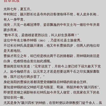
历史穿越小说，影书实时更新汉官最新章节无弹窗广告版，书友所
首章试读
飞燕 电视剧
汉宫传蜡烛轻烟散入五侯家
汉宣帝
汉宜高铁
汉官威仪的
发表的汉官评论，并不代表影书赞同或者支持汉官读者的观点。
光和七年，夏五月。
意思
不遣胡儿匹马还的意思
汉宫秋月简谱
汉宫的意思
汉官庄高丽参有
申时刚过，颍川郡长社县寺外的访客便络绎不绝，有人皮弁长袍，
这个牌子吗
汉宣帝刘病已简介
汉宣帝的儿子
汉宫飞燕
有人一身甲胄。
须臾，只见一名峨冠博带、姿容飘逸的中年文士与一矮壮中年并肩
踱步而来。
“数年不见，孟德雄姿更胜以往，叫人好生羡慕啊！”
这位中年名士唤作钟繇（áo），乃是长社县士族俊秀。
不过长社钟氏虽是颍川著姓，他又年长曹操四岁，但两人的地位却
是天差地别。
曹操才而立之年，却已经是秩比两千石的骑都尉，而钟繇则依旧是
白身，也难怪他会发出如此感慨。
曹操闻言却失笑道：“元常说笑了，月前今上便已经下诏大赦天下党
人。如今枷锁尽去，以元常之才若是想要这两千石之印实属探囊取
物，我不过先行两步罢了。”
身处洛阳的曹操比谁都清楚党锢解除后钟繇的前途会怎样。
要知道钟繇的祖父钟皓可是与陈寔、荀淑、韩韶并称为“颍川四长”。
即便受党锢之祸影响长社钟氏如今并无人做官，但其家在天下的名
望却非同一般。
尤其是身为“颍川四长”的钟皓，在世时便以诗律教授门徒千余人，虽