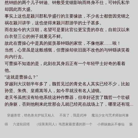
然钟皓的两个儿子钟迪、钟敷受党锢影响而终身不仕，可钟氏私学
却因此而大盛。
事实上这也是颍川郡私学盛行的主要缘故，不少名士都曾因党锢之
祸在颍川讲学，这也使得来颍川郡游学的士子甚多。
而在如今的大汉朝，名望可是要比官位更宝贵的存在，自前汉以来
白衣登三公的例子就屡见不鲜。
故此在曹操心中是真的挺羡慕钟繇的家世，不像他家……唉！
当然，心里虽是这般感慨，但曹操却依旧面不改色的与钟繇谈笑着
向内行去。
可曹操不知道的是，此刻在其身后正有一个年轻甲士好奇的看着
他。
“这就是曹操么？”
穿越到大汉朝半年多了，魏哲见过的青史名人其实已经不少，比如
孙坚、朱儁、皇甫嵩等人，如今早就没有名人滤镜。
老天爷虽然没有给他系统这种作弊器，但幸好还赏了魏哲一个壮硕
的身躯，否则他刚来此世那会儿就已经死在战场上了，哪里还有现...
穿越兽世，绝色兽夫护短又粘人
不装了，我是武神
魔法少女与咒术师如何兼
得
六道轮回塔
（综英美同人）韦恩家最普通的那一个
小师妹她从不修仙
躲
匿[先孕]
双重生后，嫡女携暴君杀疯了
我在封建王朝逆袭重生
好孕连连：勾绝