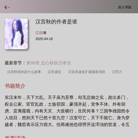
加入书架
汉宫秋的作者是谁
江汉
/著
2025-04-18
最新章节：
第98章 忠心耿耿吕奉先
汉宫秋讲的是什么故事
汉官威仪
汉宜高速改扩建最新消息
汉官六
种
汉官旧仪
汉宣帝是谁的儿子
汉宫飞燕演员表介绍
汉官威仪是什么意
书籍简介
思
汉官飞燕电视剧
汉官仪
汉宫飞燕电视剧全集免费观看
汉朝官
东汉末年，天下大乱。天子虽为至尊，却无总御之实，政出多门，
制
汉宣帝和汉武帝是什么关系
汉宜高铁最新消息
汉宫秋
汉官飞
权去公家。宦官乱政，士族窃国，豪强并起，党争不休。外有胡
燕
汉官制
汉宫秋月讲的是什么故事
汉官印
汉家烟尘在东北 汉将辞家
虏、蛮夷窥视，内有天灾、大疫横行，生民何辜？三国争雄固然令
破残贼
汉宣帝刘询
汉宫秋月二胡独奏
汉宣帝刘询简介
汉宫打一动
人炫目，然则天下已然十室九空！汉室可亡，天下不能亡。身为穿
越者，魏哲表示压力很大。但再难他也得劈开这浑浊的世道，令五
物
汉官秋的作者
汉官印图片
汉宫血泪剧情介绍
汉宫秋月二胡
汉宫
胡乱华不再，老弱有命，妇孺可活……《汉官》是江汉精心创作的
秋月古筝曲
汉宣帝为什么要厚葬卫子夫
汉宫血泪
汉宫飞燕电视剧
汉宫