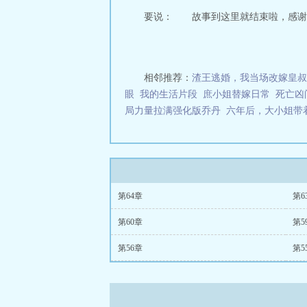
要说： 故事到这里就结束啦，感谢陪
相邻推荐：
渣王逃婚，我当场改嫁皇叔
眼
我的生活片段
庶小姐替嫁日常
死亡凶
局力量拉满强化版乔丹
六年后，大小姐带
第64章
第6
第60章
第5
第56章
第5