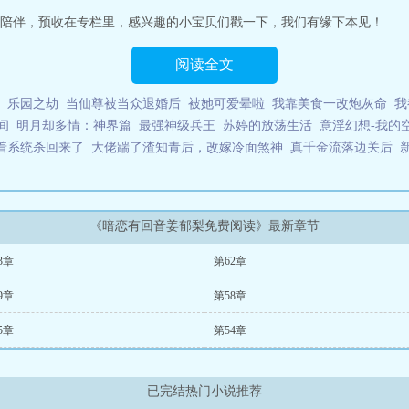
伴，预收在专栏里，感兴趣的小宝贝们戳一下，我们有缘下本见！...
阅读全文
乐园之劫
当仙尊被当众退婚后
被她可爱晕啦
我靠美食一改炮灰命
我
间
明月却多情：神界篇
最强神级兵王
苏婷的放荡生活
意淫幻想-我的
着系统杀回来了
大佬踹了渣知青后，改嫁冷面煞神
真千金流落边关后
《暗恋有回音姜郁梨免费阅读》最新章节
3章
第62章
9章
第58章
5章
第54章
已完结热门小说推荐