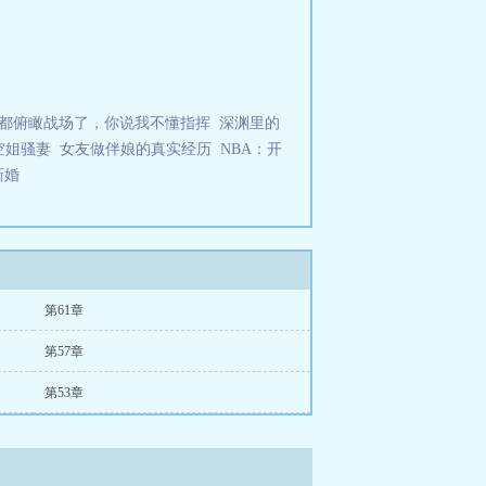
都俯瞰战场了，你说我不懂指挥
深渊里的
空姐骚妻
女友做伴娘的真实经历
NBA：开
新婚
第61章
第57章
第53章