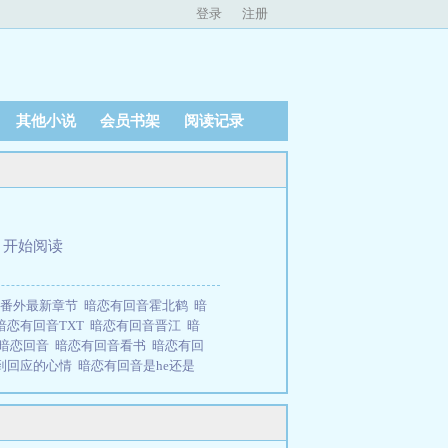
登录
注册
其他小说
会员书架
阅读记录
、
开始阅读
音番外最新章节
暗恋有回音霍北鹤
暗
暗恋有回音TXT
暗恋有回音晋江
暗
暗恋回音
暗恋有回音看书
暗恋有回
到回应的心情
暗恋有回音是he还是
恋有回音txt
暗恋有回音全文免费阅
有回音百度
暗恋有回音 花间佳酿
暗恋
文在线阅读。