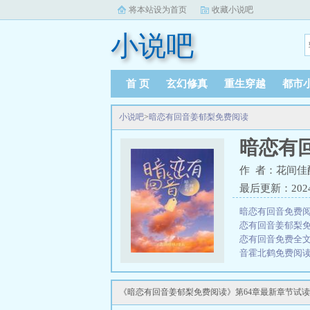
将本站设为首页
收藏小说吧
小说吧
首 页
玄幻修真
重生穿越
都市
小说吧
>
暗恋有回音姜郁梨免费阅读
暗恋有
作 者：花间佳
最后更新：2024-1
暗恋有回音免费
恋有回音姜郁梨
恋有回音免费全
音霍北鹤免费阅
be
暗恋有回音姜
读
暗恋有回音讲
《暗恋有回音姜郁梨免费阅读》第64章最新章节试读
有回音姜郁梨免
三秒记住本站：小说吧