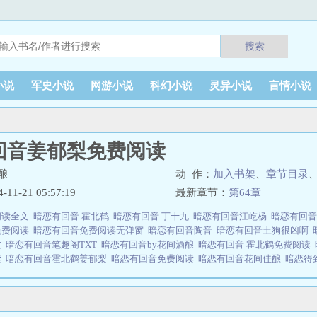
搜索
小说
军史小说
网游小说
科幻小说
灵异小说
言情小说
回音姜郁梨免费阅读
酿
动 作：
加入书架
、
章节目录
1-21 05:57:19
最新章节：
第64章
阅读全文
暗恋有回音 霍北鹤
暗恋有回音 丁十九
暗恋有回音江屹杨
暗恋有回
免费阅读
暗恋有回音免费阅读无弹窗
暗恋有回音陶音
暗恋有回音土狗很凶啊
文
暗恋有回音笔趣阁TXT
暗恋有回音by花间酒酿
暗恋有回音 霍北鹤免费阅读
读
暗恋有回音霍北鹤姜郁梨
暗恋有回音免费阅读
暗恋有回音花间佳酿
暗恋得
郁梨
暗恋有回音TXT百度
暗恋有回音txt百度
暗恋有回音免费阅读花间佳酿
暗
的什么
暗恋有回音免费观看
暗恋有回音简介
暗恋有回音免费全文阅读
暗恋
费阅读是由作者：花间佳酿所著，小说吧免费提供暗恋有回音姜郁梨免费阅读全
 网址：www.xiaoshuob.com暗恋有回音