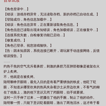
首章试读
色概览
卡塞尔……我来了
卡塞尔造型艺术学院
中卡塞尔学院在哪里
在
【角色登录中…】
卡塞尔学院怒爆黑日
我改行去盗墓了作者柚子丹甜
卡塞尔市
卡塞尔是一个
【错误：游戏存档异常，无法读取存档。新的存档已自动生成。】
怎样的人
揭开卡塞尔的神秘面纱
卡塞尔我来了
卡塞尔
卡塞尔是什么意
【登陆成功，角色信息加载中…】
【错误：角色信息异常，正在重新读取角色信息。】
思
卡塞尔的
卡塞尔 最新章节 无弹窗
当卡塞尔和盗墓乱入时
卡塞尔同
【角色信息已读取出现未知错误，角色加载错误，正在修复中…】
人
卡塞尔文献展 中国艺术家
我改行去盗墓了text
卡塞尔学院毕业后能干
【连接系统失败，自检修复功能已启动…】
嘛
【修复成功。】
【角色已登录。祝您游戏愉快。】
【告：因未知原因，系统连接已断开，请玩家手动连接网络，反馈
错误报告。】
……
灼热干焦的空气充斥着鼻腔，刺激的鼻腔乃至肺部都像是被架在火
炉上炙烤。
不，他就是在被炙烤。
陆明黎睁开眼睛，最先入目的是有着严重锈蚀的铁皮，他眨了眨
眼，不知道从哪里吹来的热风夹杂着沙土从旁边吹来，不客气的糊
在了他脸上，激的他下意识又闭了闭眼睛，抬手就要揉。
这时一只手伸了过来，一把攥住了他的手腕，制止了他的动作。
陆明黎一愣，只能下意识眨着眼睛，激出了两泡泪水，这才终于看