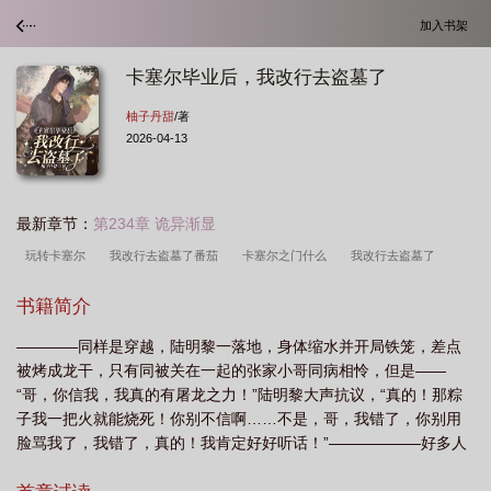
加入书架
卡塞尔毕业后，我改行去盗墓了
柚子丹甜
/著
2026-04-13
最新章节：
第234章 诡异渐显
玩转卡塞尔
我改行去盗墓了番茄
卡塞尔之门什么
我改行去盗墓了
TXT
卡塞尔科技
卡塞尔老婆
如何评价卡塞尔
卡塞尔毕业后我改行去盗
书籍简介
墓了txt全文
玩转卡塞尔学院
卡塞尔学
卡塞尔毕业后我改行去盗墓了 柚子
————同样是穿越，陆明黎一落地，身体缩水并开局铁笼，差点
丹甜
卡塞尔...我来了
我改行去盗墓了吗
卡塞尔学院
我改行去盗墓了txt
被烤成龙干，只有同被关在一起的张家小哥同病相怜，但是——
百度
卡塞尔学校
nba卡塞尔
卡塞尔毕业后
卡塞尔之战
卡塞尔毕业
“哥，你信我，我真的有屠龙之力！”陆明黎大声抗议，“真的！那粽
后我改行去盗墓了
卡塞尔是个怎样的人
我改行去盗墓了txt
卡塞尔
子我一把火就能烧死！你别不信啊……不是，哥，我错了，你别用
脸骂我了，我错了，真的！我肯定好好听话！”——————好多人
之
卡塞尔SSR十大最强角色
卡塞尔日常
卡塞尔我来了是什么
我改行去
问游戏原型，游戏是自设...
盗墓了
我改行去盗墓了柚子丹甜
卡塞尔什么水平
卡塞尔校服
卡塞尔角