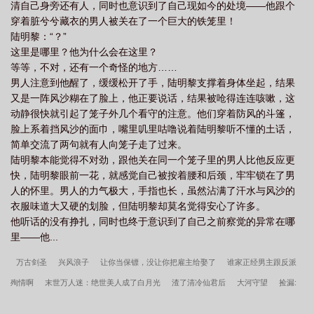
清自己身旁还有人，同时也意识到了自己现如今的处境——他跟个
穿着脏兮兮藏衣的男人被关在了一个巨大的铁笼里！
陆明黎：“？”
这里是哪里？他为什么会在这里？
等等，不对，还有一个奇怪的地方……
男人注意到他醒了，缓缓松开了手，陆明黎支撑着身体坐起，结果
又是一阵风沙糊在了脸上，他正要说话，结果被呛得连连咳嗽，这
动静很快就引起了笼子外几个看守的注意。他们穿着防风的斗篷，
脸上系着挡风沙的面巾，嘴里叽里咕噜说着陆明黎听不懂的土话，
简单交流了两句就有人向笼子走了过来。
陆明黎本能觉得不对劲，跟他关在同一个笼子里的男人比他反应更
快，陆明黎眼前一花，就感觉自己被按着腰和后颈，牢牢锁在了男
人的怀里。男人的力气极大，手指也长，虽然沾满了汗水与风沙的
衣服味道大又硬的划脸，但陆明黎却莫名觉得安心了许多。
他听话的没有挣扎，同时也终于意识到了自己之前察觉的异常在哪
里——他...
万古剑圣
兴风浪子
让你当保镖，没让你把雇主给娶了
谁家正经男主跟反派
殉情啊
末世万人迷：绝世美人成了白月光
渣了清冷仙君后
大河守望
捡漏:
从捡破烂开始财色双收
京剧猫：开局获得念宗韵力！
身边全是校花？这反派能