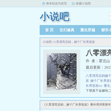
将本站设为首页
收藏小说吧
小说吧
首 页
玄幻修真
重生穿越
都市
小说吧
>
八零漂亮后妈，嫁个厂长养崽崽
八零漂
作 者：霍北山
最后更新：2025-0
八零漂亮后妈嫁
崽
嫁个厂长养崽
长养崽崽txt
重生
下替真千金嫁给
人面冷心硬，没
《八零漂亮后妈，嫁个厂长养崽崽》番外周泽寒新年