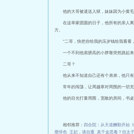
他的大哥被遣送入狱，妹妹因为小黄毛
在这举家团圆的日子，他所有的亲人离
方。
“二哥，快把你给我的压岁钱给我看看
一个不到他肩膀高的小胖墩突然跳起来
二哥？
他从来不知道自己还有个弟弟，他只有
常年的闯荡，让周越寒对周围的一切充
他的目光打量周围，宽敞的房间，书桌
相邻推荐：
四合院：从天道酬勤开始
靡绯色
王妃，请自重
真千金恶毒？但太