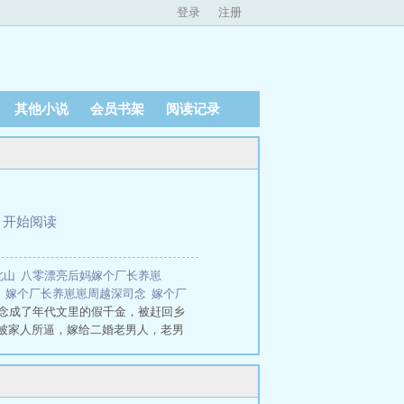
登录
注册
其他小说
会员书架
阅读记录
、
开始阅读
北山
八零漂亮后妈嫁个厂长养崽
节
嫁个厂长养崽崽周越深司念
嫁个厂
念成了年代文里的假千金，被赶回乡
被家人所逼，嫁给二婚老男人，老男