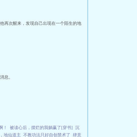
他再次醒来，发现自己出现在一个陌生的地
消息。
啊！
被读心后，摆烂的我躺赢了[穿书]
沉
，地仙道主
不教功法只好自创禁术了
肆意