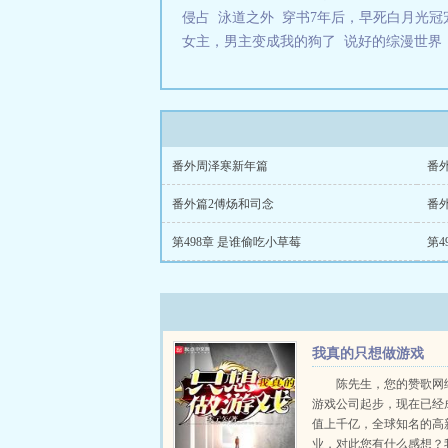
侵占
泳道之外
穿书7年后，早死白月光冠
女主，男主变成我的狗了
说好的综漫世界
番外周泽寒新年篇
番
番外篇2傅炀和司念
番
第498章 是谁偷吃小草莓
第4
我真的只想做游戏
陈先生，您的赞歌网
游戏公司起步，现在已经
值上千亿，全球知名的高
业，对此您有什么感想？