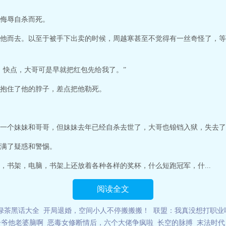
侮辱自杀而死。
他而去。以至于被手下出卖的时候，周越寒甚至不觉得有一丝奇怪了，等
，快点，大哥可是早就把红包先给我了。”
抱住了他的脖子，差点把他勒死。
一个妹妹和哥哥，但妹妹去年已经自杀去世了，大哥也锒铛入狱，失去了
满了疑惑和警惕。
，书架，电脑，书架上还放着各种各样的奖杯，什么短跑冠军，什...
阅读全文
绿茶黑话大全
开局退婚，空间小人不停搬搬搬！
联盟：我真没想打职业
子爷他老婆脑啊
恶毒女修断情后，六个大佬争疯啦
长空的脉搏
末法时代