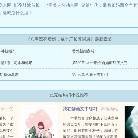
宠京圈
挺孕肚嫁首长，七零美人名动京圈
穿越年代，带着爹妈回乡当宠
，漫威是什么鬼？
《八零漂亮后妈，嫁个厂长养崽崽》最新章节
外补新婚2
番外新婚夜1补
外篇1原主司念和傅炀
第500章 从一开始 自始而终正文完
97 傅炀离别
第496章 今夜只有他们
已完结热门小说推荐
禾亍矢
我在修仙文中练习
林鹿呦呦
心眼子
络从一个
本书简介你穿越成了仙侠文中
成为了市
的恶毒女配，需要同时下毒给五个
新科技企
师兄。却只有四个杯子，请问，你
我觉得一
该怎么高情商去做？选项A红着眼