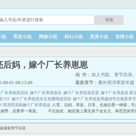
搜索
小说
军史小说
网游小说
科幻小说
灵异小说
言情小说
亮后妈，嫁个厂长养崽崽
动 作：
加入书架
、
章节目录
8-01 08:13:49
最新章节：
番外周泽寒新年篇
个厂长养崽崽完结
嫁个厂长养崽崽全
嫁个厂长养崽崽百度
嫁个厂长养崽崽 霍
崽TXT
嫁个厂长养崽崽全文免费阅读完结
嫁个厂长养崽崽周越深司念最新章
八零漂亮后妈嫁个厂长养崽崽
八零、后妈、养崽、日常、先婚后爱一睁眼，司
二婚男，还要养一堆崽。 不仅如此，她还撞上重生真千金女主。林思思前世
将…八零漂亮后妈，嫁个厂长养崽崽
篇最新章节试读