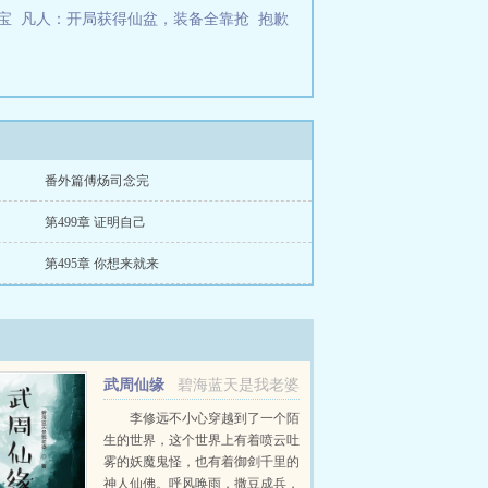
宝
凡人：开局获得仙盆，装备全靠抢
抱歉
番外篇傅炀司念完
第499章 证明自己
第495章 你想来就来
武周仙缘
碧海蓝天是我老婆
李修远不小心穿越到了一个陌
生的世界，这个世界上有着喷云吐
雾的妖魔鬼怪，也有着御剑千里的
神人仙佛。呼风唤雨，撒豆成兵，