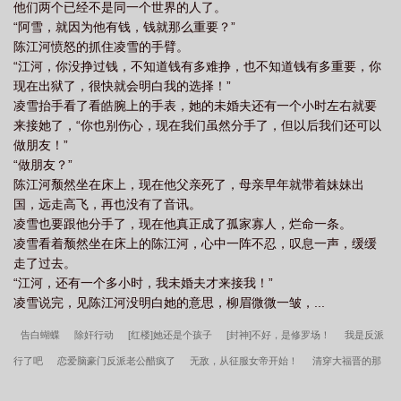
他们两个已经不是同一个世界的人了。
“阿雪，就因为他有钱，钱就那么重要？”
陈江河愤怒的抓住凌雪的手臂。
“江河，你没挣过钱，不知道钱有多难挣，也不知道钱有多重要，你
现在出狱了，很快就会明白我的选择！”
凌雪抬手看了看皓腕上的手表，她的未婚夫还有一个小时左右就要
来接她了，“你也别伤心，现在我们虽然分手了，但以后我们还可以
做朋友！”
“做朋友？”
陈江河颓然坐在床上，现在他父亲死了，母亲早年就带着妹妹出
国，远走高飞，再也没有了音讯。
凌雪也要跟他分手了，现在他真正成了孤家寡人，烂命一条。
凌雪看着颓然坐在床上的陈江河，心中一阵不忍，叹息一声，缓缓
走了过去。
“江河，还有一个多小时，我未婚夫才来接我！”
凌雪说完，见陈江河没明白她的意思，柳眉微微一皱，...
告白蝴蝶
除奸行动
[红楼]她还是个孩子
[封神]不好，是修罗场！
我是反派
行了吧
恋爱脑豪门反派老公醋疯了
无敌，从征服女帝开始！
清穿大福晋的那
些五彩缤纷的日常
全寝室都是女装大佬，除了我
我真的只是看着柔弱[星际]
走