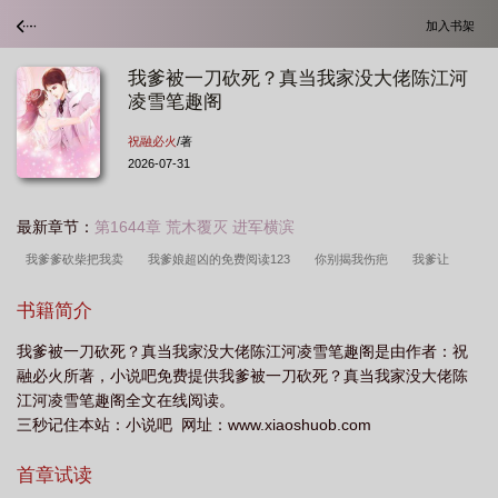
加入书架
我爹被一刀砍死？真当我家没大佬陈江河
凌雪笔趣阁
祝融必火
/著
2026-07-31
最新章节：
第1644章 荒木覆灭 进军横滨
我爹爹砍柴把我卖
我爹娘超凶的免费阅读123
你别揭我伤疤
我爹让
我
我爹娘超凶
我爹走了
我爹全场
我爹12我13
我爹凶残但有
书籍简介
钱
我爹娘超凶的全文免费阅读
我爹死了
我爹打我
我爹拿刀砍我
我
我爹被一刀砍死？真当我家没大佬陈江河凌雪笔趣阁是由作者：祝
爹早就死了
我不愿为
融必火所著，小说吧免费提供我爹被一刀砍死？真当我家没大佬陈
江河凌雪笔趣阁全文在线阅读。
三秒记住本站：小说吧 网址：www.xiaoshuob.com
首章试读