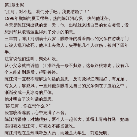
第1章出狱
“江河，对不起，我们分手吧，我要结婚了！”
1996年鹏城的夏天很热，热的陈江河心慌，热的他迷茫。
今天是陈江河出狱的第一天，他一出狱就来找自己的女友凌雪，没
想到却从凌雪这里得到了分手的消息。
三年前，陈江河刚满十八岁，眼睁睁的看着自己的父亲在游戏厅门
口被人乱刀砍死，他冲上去救人，失手把几个人砍伤，被判了四年
半。
法官说他们这叫，聚众斗殴。
从小父亲就告诉他，江湖路是一条不归路，这条路很难走，没有几
个人能走到最后，得到善终。
陈江河一直都不理解这句话的意思，反而觉得江湖很好，有兄弟，
有女人，够威风，一直到他亲眼看见自己的父亲倒在了血泊之中，
渐渐变成一具冰冷的尸体。
他才明白了这句话的意思。
“陈江河，你在想什么？”
凌雪咬着嘴唇，心中充满了不舍。
陈江河很帅，对她很好，两个人一起长大，算得上青梅竹马，她确
实很喜欢陈江河，可喜欢不能当饭吃。
陈江河现在是刑满释放人员，而她是大学生，前途光明。