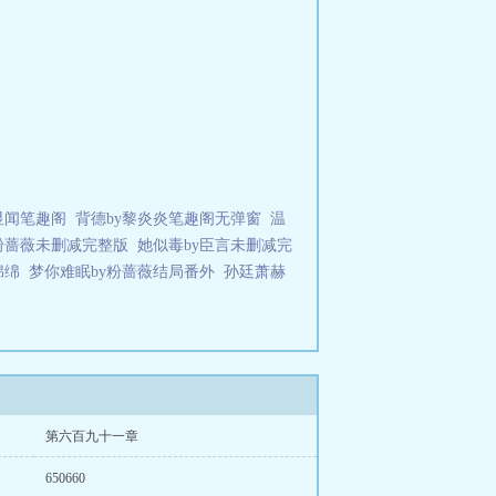
显闻笔趣阁
背德by黎炎炎笔趣阁无弹窗
温
粉蔷薇未删减完整版
她似毒by臣言未删减完
绵绵
梦你难眠by粉蔷薇结局番外
孙廷萧赫
第六百九十一章
650660