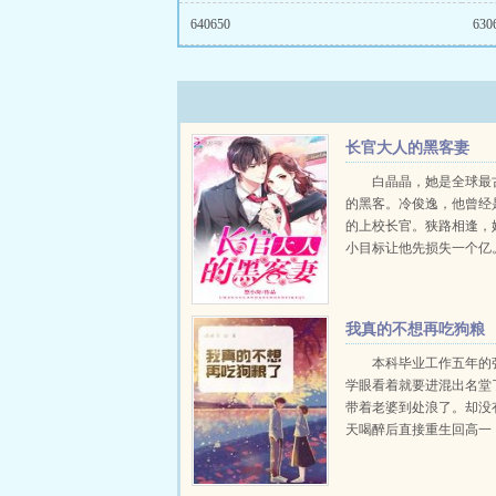
640650
630
长官大人的黑客妻
白晶晶，她是全球最
的黑客。冷俊逸，他曾经
的上校长官。狭路相逢，
小目标让他先损失一个亿
逢，她成为了神秘组织追
象，而他的身份成为了重
密。陷入危机，惊心动魄
我真的不想再吃狗粮
依，我爱你，原来从我还是.
了
本科毕业工作五年的
学眼看着就要进混出名堂
带着老婆到处浪了。却没
天喝醉后直接重生回高一
的老婆还不认识自己。张
要让自己的幸福，从高一