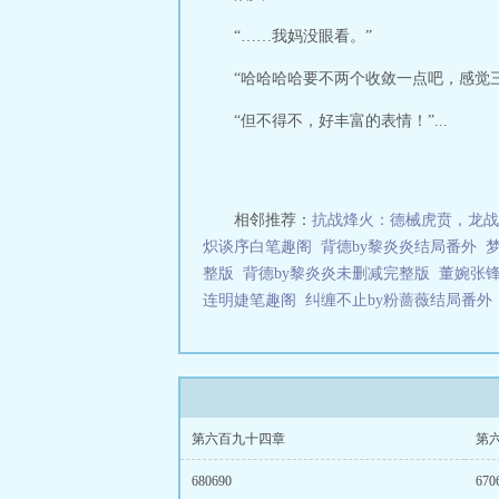
“……我妈没眼看。”
“哈哈哈哈要不两个收敛一点吧，感觉
“但不得不，好丰富的表情！”...
相邻推荐：
抗战烽火：德械虎贲，龙战
炽谈序白笔趣阁
背德by黎炎炎结局番外
整版
背德by黎炎炎未删减完整版
董婉张
连明婕笔趣阁
纠缠不止by粉蔷薇结局番外
第六百九十四章
第
680690
670