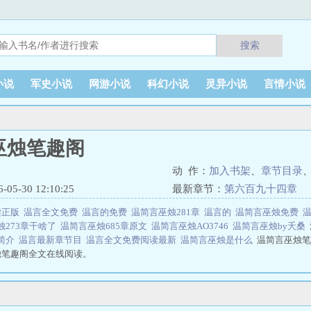
搜索
小说
军史小说
网游小说
科幻小说
灵异小说
言情小说
巫烛笔趣阁
动 作：
加入书架
、
章节目录
5-30 12:10:25
最新章节：
第六百九十四章
读正版
温言全文免费
温言的免费
温简言巫烛281章
温言的
温简言巫烛免费
烛273章干啥了
温简言巫烛685章原文
温简言巫烛AO3746
温简言巫烛by夭桑
简介
温言最新章节目
温言全文免费阅读最新
温简言巫烛是什么
温简言巫烛笔
烛笔趣阁全文在线阅读。
 网址：www.xiaoshuob.com温简言巫烛笔趣阁