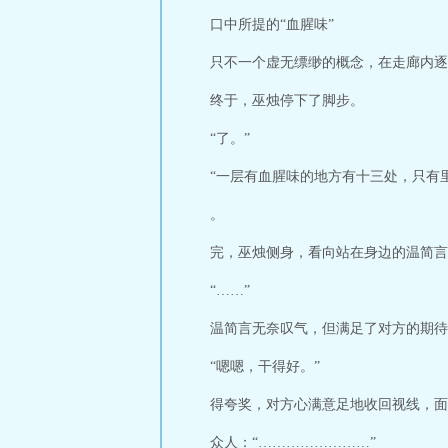
口中所提的“血腥味”
只不一个虚无缥缈的概念，在走廊内逐
终于，巫烛停下了脚步。
“了。”
“一层有血腥味的地方有十三处，只有
。
完，巫烛侧身，看向站在身边的温简言
“……”
温简言无奈叹气，但满足了对方的期待
“嗯嗯，干得好。”
得夸奖，对方心满意足地收回视线，面
众人：“……………………”