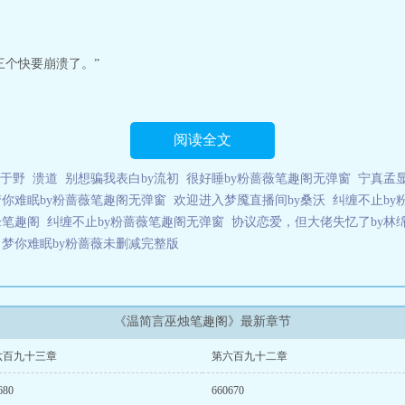
三个快要崩溃了。”
阅读全文
于野
溃道
别想骗我表白by流初
很好睡by粉蔷薇笔趣阁无弹窗
宁真孟
梦你难眠by粉蔷薇笔趣阁无弹窗
欢迎进入梦魇直播间by桑沃
纠缠不止by
锋笔趣阁
纠缠不止by粉蔷薇笔趣阁无弹窗
协议恋爱，但大佬失忆了by林
梦你难眠by粉蔷薇未删减完整版
《温简言巫烛笔趣阁》最新章节
六百九十三章
第六百九十二章
680
660670