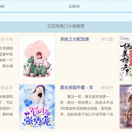
640
620630
已完结热门小说推荐
悠小淘
系统之女配逆袭
淘气喵
古灵精怪
...
是最年轻
她有一个
。再次相
杀的对
要的秘
，生死相
猫抹茶
重生校园学霸：军
姚清河
..
少，强势宠
张致墚同
重活一世，再次面对深爱一
了，可以
世，错过一世的男人，阮若水开启
有想到一
360度旋转式的撩汉技能，直到勋
，那时候
爷，说好的君子动口不动手呢？动
致墚决定
口不动手？勋爷了然道懂了，爷满
开始！
足你！阮若水懂你妹！勋爷颇有深