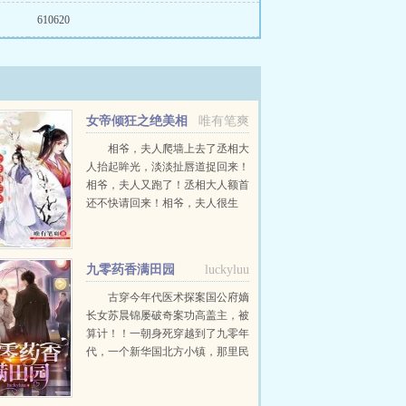
610620
女帝倾狂之绝美相
唯有笔爽
爷
相爷，夫人爬墙上去了丞相大
人抬起眸光，淡淡扯唇道捉回来！
相爷，夫人又跑了！丞相大人额首
还不快请回来！相爷，夫人很生
气，她说要休了你！丞相大人脸黑
了，霍然起身，本相亲自去跪求夫
人原谅。重生前的女帝李殊念...
九零药香满田园
luckyluu
古穿今年代医术探案国公府嫡
长女苏晨锦屡破奇案功高盖主，被
算计！！一朝身死穿越到了九零年
代，一个新华国北方小镇，那里民
风淳朴人心向背。前世没时间谈恋
爱，谁想，胎穿二十二年后遇见了