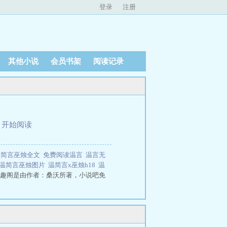
登录
注册
其他小说
会员书架
阅读记录
、
开始阅读
温简言巫烛全文
免费阅读温言
温言无
温简言巫烛图片
温简言x巫烛h18
温
趣阁是由作者：桑沃所著，小说吧免