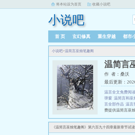
将本站设为首页
收藏小说吧
小说吧
首 页
玄幻修真
重生穿越
都市
小说吧
>
温简言巫烛笔趣阁
温简言
作 者：桑沃
最后更新：2026-0
温言全文免费阅
弹窗
温简言和巫
言全部作品
温言
费提供温简言巫
三秒记住本站：小说吧
《温简言巫烛笔趣阁》第六百九十四章最新章节试读