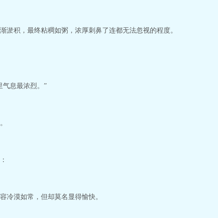
渐淤积，最终粘稠如粥，浓厚刺鼻了连都无法忽视的程度。
里气息最浓烈。”
。
：
容冷漠如常，但却莫名显得愉快。