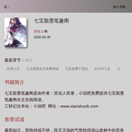
加入书架
七宝殷墨笔趣阁
笑佳人
/著
2026-05-30
最新章节：
011
作者七宝
七宝殷墨全文免费阅读
七宝是哪个里的
女主叫七宝
七
宝
七宝作品集
七宝写的
殷七
七宝的
书籍简介
七宝殷墨笔趣阁是由作者：笑佳人所著，小说吧免费提供七宝殷墨
笔趣阁全文在线阅读。
三秒记住本站：小说吧 网址：www.xiaoshuob.com
首章试读
暴雨如注，雷电持续不绝，毁天灭地的气势惊得深山老林中的异兽