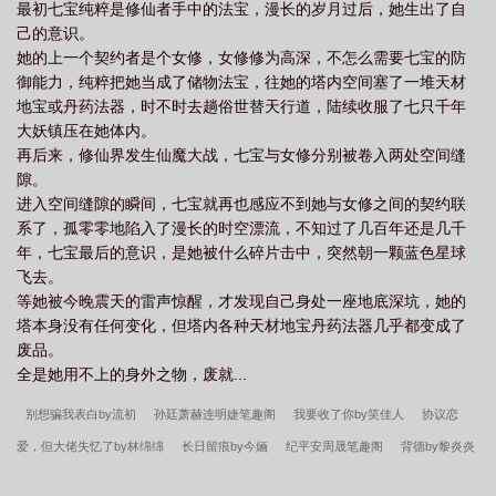
最初七宝纯粹是修仙者手中的法宝，漫长的岁月过后，她生出了自
己的意识。
她的上一个契约者是个女修，女修修为高深，不怎么需要七宝的防
御能力，纯粹把她当成了储物法宝，往她的塔内空间塞了一堆天材
地宝或丹药法器，时不时去趟俗世替天行道，陆续收服了七只千年
大妖镇压在她体内。
再后来，修仙界发生仙魔大战，七宝与女修分别被卷入两处空间缝
隙。
进入空间缝隙的瞬间，七宝就再也感应不到她与女修之间的契约联
系了，孤零零地陷入了漫长的时空漂流，不知过了几百年还是几千
年，七宝最后的意识，是她被什么碎片击中，突然朝一颗蓝色星球
飞去。
等她被今晚震天的雷声惊醒，才发现自己身处一座地底深坑，她的
塔本身没有任何变化，但塔内各种天材地宝丹药法器几乎都变成了
废品。
全是她用不上的身外之物，废就...
别想骗我表白by流初
孙廷萧赫连明婕笔趣阁
我要收了你by笑佳人
协议恋
爱，但大佬失忆了by林绵绵
长日留痕by今婳
纪平安周晟笔趣阁
背德by黎炎炎
笔趣阁无弹窗
温简言巫烛笔趣阁
晏姑娘逼疯整个京城了吗by诸葛扇
路汐容伽