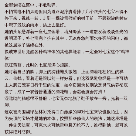
全都瑟缩在窝中，不敢动弹。
不怕雷电不怕风雨但因为道路泥泞脚滑摔了几个跟头的七宝不得不
停下来，视线一转，走到一棵被雷劈断的树干前，不顾褶皱的树皮
中积了浅浅的雨水，跳上去坐好。
她的头顶悬浮着一座七层金塔，塔身降落下一道散发着淡淡金光的
透明罩子，将七宝完全护在其中，无论多急的雨水多强的闪电，都
被这层罩子隔绝在外。
换成末世后觉醒各种精神体的其他异能者，一定会对七宝这个“精神
体”
疯狂羡慕，此时的七宝却满心烦躁。
她盯着自己的脚，脚上的绣鞋鞋头微翘，上面绣着栩栩如生的祥
云、仙鹤，看着还是跟以前一样好看，但这双绣鞋曾经是一件可助
主人腾云驾雾日行千里的法宝，如今它因为长期缺乏灵气供养彻底
废了，成了一双普普通通的绣花鞋，会湿会脏会打滑！
湿哒哒的触感很不舒服，七宝无奈地脱了鞋子放在一旁，光着一双
脚。
这双被周围幽绿丛林衬托得白白嫩嫩的脚对七宝来说也很陌生，因
为头顶的宝塔才是她的本体，按照那些修仙人的说法，她这座塔是
一件先天法宝，可克水火可绝雷电且刀枪不入，谁得到她，就可以
获得绝对防御。