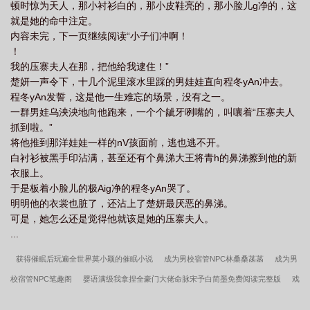
顿时惊为天人，那小衬衫白的，那小皮鞋亮的，那小脸儿g净的，这
就是她的命中注定。
内容未完，下一页继续阅读“小子们冲啊！
！
我的压寨夫人在那，把他给我逮住！”
楚妍一声令下，十几个泥里滚水里踩的男娃娃直向程冬yAn冲去。
程冬yAn发誓，这是他一生难忘的场景，没有之一。
一群男娃乌泱泱地向他跑来，一个个龇牙咧嘴的，叫嚷着“压寨夫人
抓到啦。”
将他推到那洋娃娃一样的nV孩面前，逃也逃不开。
白衬衫被黑手印沾满，甚至还有个鼻涕大王将青h的鼻涕擦到他的新
衣服上。
于是板着小脸儿的极Aig净的程冬yAn哭了。
明明他的衣裳也脏了，还沾上了楚妍最厌恶的鼻涕。
可是，她怎么还是觉得他就该是她的压寨夫人。
...
获得催眠后玩遍全世界莫小颖的催眠小说
成为男校宿管NPC林桑桑菡菡
成为男
校宿管NPC笔趣阁
婴语满级我拿捏全豪门大佬命脉宋予白简墨免费阅读完整版
戏
娇红人陈阳苏悦免费阅读完整版
婴语满级我拿捏全豪门大佬命脉最新章节列表
真