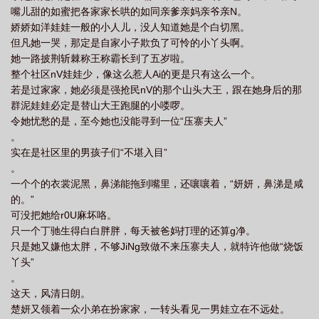
嘴儿甜的如蜜把各家家长哄的如同亲爹亲妈亲爷亲N。
娇娇如洋娃娃一般的小人儿，没人知道她是个白切黑。
但凡她一哭，那定是自家小子欺负了可怜的小丫头啊。
她一路披荆斩棘称王称霸长到了五岁啦。
整个社区nV娃娃少，像这么惹人Ai的更是只有这么一个。
若是过家家，她必须是强抢民nV的那个山头大王，跟在她身后的那
群泥娃娃必定是替山大王跑腿的小喽啰。
令她忧愁的是，至今她也没能寻到一位“压寨夫人”
。
实在是社区里的男孩子们“不堪入目”
。
一个个的衣裳泥黑，鼻涕能拖到嘴里，还嚷嚷着，“妍妍，鼻涕是咸
的。”
可没把她给r0U麻坏咯。
只一个丁驰生得白白胖胖，每天被爸妈打理的还算g净。
只是她又嫌他太胖，不够JiNg致做不来压寨夫人，就特许他做“烧饭
丫头”
。
这天，风清日朗。
楚妍又领着一众小弟在扮家家，一转头看见一男娃立在不远处。