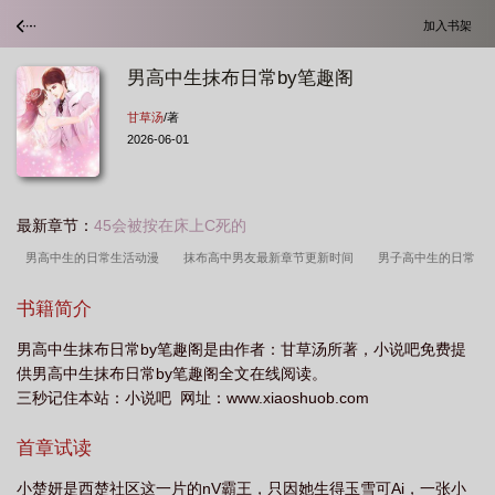
加入书架
男高中生抹布日常by笔趣阁
甘草汤
/著
2026-06-01
最新章节：
45会被按在床上C死的
男高中生的日常生活动漫
抹布高中男友最新章节更新时间
男子高中生的日常
经典梗
男高中生抹布日常by笔趣阁污漫
男子高中生的日常官方cp
男子高
书籍简介
中生的日常梗
男高中生的日常凉水
高中生抹布日常
女高中生抹布
男子
男高中生抹布日常by笔趣阁是由作者：甘草汤所著，小说吧免费提
高中生的日常 不良
男子高中生的日常贴吧
11-男子高中生的日常
男 高 中
供男高中生抹布日常by笔趣阁全文在线阅读。
生
男子高中生的日常的日常
男高中生抹布日常by笔趣阁 强制爱
男子高中
三秒记住本站：小说吧 网址：www.xiaoshuob.com
生的日常 cp
男高中生抹布日常by笔趣阁全文阅读_男高中生抹布
男高中生的日
首章试读
常大魔王
抹布高中男友免费更新
男子高中生的日常bilibili
小楚妍是西楚社区这一片的nV霸王，只因她生得玉雪可Ai，一张小