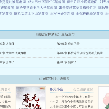
峰雯雯刘波笔趣阁
成为男校宿管NPC笔趣阁
伍申许玮小说笔趣阁
刘天
苏妍笔趣阁
陈拾安贫道要考大学笔趣阁
萧景秦越苏梨青梅骑竹马
陈拾安
常笔趣阁
陈拾安道士下山笔趣阁
王军马婷笔趣阁
王锦程曲颖笔趣阁
王
《陈拾安林梦秋》最新章节
92章 人间仙
第491章 燕京的雪
88章 大学生活真好啊
第487章 再忙碌的训练也要补充能量
84章 开学了
第483章 翻牌子
已完结热门小说推荐
我的暗号
暮元小店
会走路的靴筒
西门泽就
在一个神秘的小镇上，有着一
，女孩一
个小店，只有心中充满无限欲望的
泽用他的
人才能找到那个小店，可是自从走