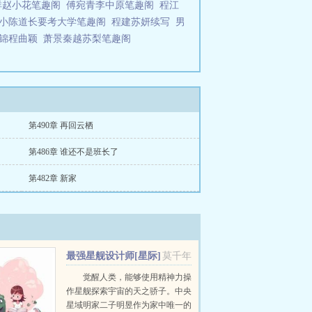
祥赵小花笔趣阁
傅宛青李中原笔趣阁
程江
小陈道长要考大学笔趣阁
程建苏妍续写
男
锦程曲颖
萧景秦越苏梨笔趣阁
第490章 再回云栖
第486章 谁还不是班长了
第482章 新家
最强星舰设计师[星际]
莫千年
觉醒人类，能够使用精神力操
作星舰探索宇宙的天之骄子。中央
星域明家二子明昱作为家中唯一的