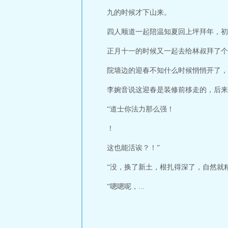
九的时候才下山来。
四人顺道一起陪温知夏回上坪拜年，初
正月十一的时候又一起去给林叔拜了个
院墙边的迎春不知什么时候悄悄开了，
李婉音说这迎春是装修前移走的，后来
“道士你法力那么强！
！
这也能活诶？！”
“没，换了新土，根扎得深了，自然就
“嗯嗯呢，...