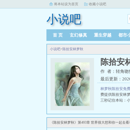
将本站设为首页
收藏小说吧
小说吧
首 页
玄幻修真
重生穿越
都市
小说吧
>
陈拾安林梦秋
陈拾安
作 者：转角吻
最后更新：2026-0
林梦秋陈拾安免
费提供陈拾安林
三秒记住本站：小说吧
《陈拾安林梦秋》第493章 世界很大想和你一起去