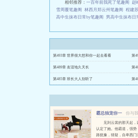
相邻推荐：
一百年前我死了笔趣阁
赵
雪周覆笔趣阁
林西月郑云州笔趣阁
程建
高中生抹布日常by笔趣阁
男高中生抹布日
第493章 世界很大想和你一起去看看
第4
第489章 友谊地久天长
第4
第485章 班长大人别听了
第4
霸总独宠你一
你与
人
见到云裳的那天起，
认定了她。他霸道，强势
路犹豫，猜疑，自卑西门