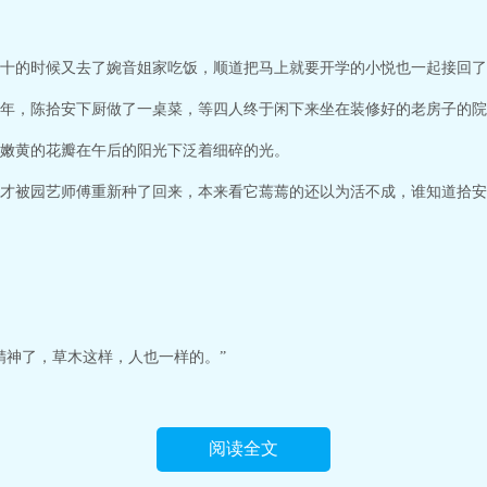
十的时候又去了婉音姐家吃饭，顺道把马上就要开学的小悦也一起接回了
年，陈拾安下厨做了一桌菜，等四人终于闲下来坐在装修好的老房子的院
嫩黄的花瓣在午后的阳光下泛着细碎的光。
才被园艺师傅重新种了回来，本来看它蔫蔫的还以为活不成，谁知道拾安
精神了，草木这样，人也一样的。”
阅读全文