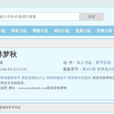
搜索
小说
军史小说
网游小说
科幻小说
灵异小说
言情小说
林梦秋
猪
动 作：
加入书架
、
章节目录
6-04 22:12:51
最新章节：
第493章 世界很
费阅读最新章节
陈拾安都会什么
陈拾秋顾凌川
陈拾秋去美国后
陈拾安林梦秋
梦秋全文在线阅读。
 网址：www.xiaoshuob.com陈拾安林梦秋
看看最新章节试读