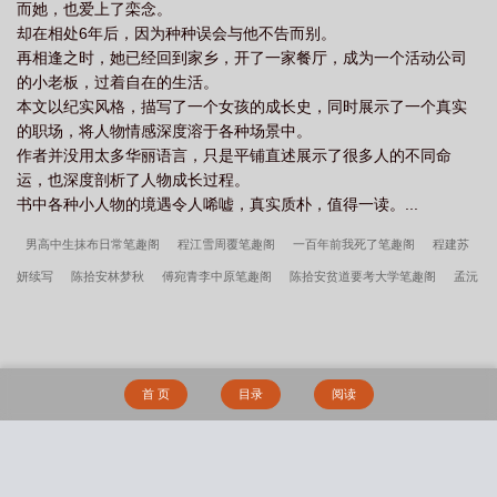
而她，也爱上了栾念。
却在相处6年后，因为种种误会与他不告而别。
再相逢之时，她已经回到家乡，开了一家餐厅，成为一个活动公司
的小老板，过着自在的生活。
本文以纪实风格，描写了一个女孩的成长史，同时展示了一个真实
的职场，将人物情感深度溶于各种场景中。
作者并没用太多华丽语言，只是平铺直述展示了很多人的不同命
运，也深度剖析了人物成长过程。
书中各种小人物的境遇令人唏嘘，真实质朴，值得一读。...
男高中生抹布日常笔趣阁
程江雪周覆笔趣阁
一百年前我死了笔趣阁
程建苏
妍续写
陈拾安林梦秋
傅宛青李中原笔趣阁
陈拾安贫道要考大学笔趣阁
孟沅
陆淙小说
程建苏妍笔趣阁
王锦程曲颖笔趣阁
陈拾安道士下山笔趣阁
萧景秦
越苏梨笔趣阁
陈拾安小陈道长要考大学笔趣阁
王军马婷笔趣阁
林西月郑云州
笔趣阁
赵峰雯雯刘波笔趣阁
王锦程曲颖
刘天祥赵小花笔趣阁
伍申许玮小说
首 页
目录
阅读
笔趣阁
萧景秦越苏梨青梅骑竹马
骷髅精灵神祇风暴
陈怀安李清然不是我电子
女友咋修成剑仙了结局
林寿曹雪蓉开局被活埋我直接原地复生全文
精选陈怀安李
清然
完整版江尘林曦月
杨剑陆怀远苏晴小说最新章节内容介绍
杨天宋如意