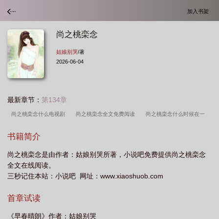
加入书架
尚之桃栾念
姑娘别哭
/著
2026-06-04
最新章节：
第134章
尚之桃栾念什么电视剧
尚之桃栾念全文免费阅读
尚之桃栾念什么时候在一
起
尚之桃栾念电视剧
尚之桃栾念第几章在一起
尚之桃栾念免费阅读
尚
书籍简介
之桃栾念重逢是第几章
尚之桃栾念同人文
尚之桃栾念最后在一起了吗
尚之
尚之桃栾念是由作者：姑娘别哭所著，小说吧免费提供尚之桃栾念
桃栾念是po友吗
尚之桃栾念是双洁吗
尚之桃栾念结局
尚之桃栾念同
全文在线阅读。
人
尚之桃栾念扩写
尚之桃栾念什么
尚之桃栾念第一次在一起是第几章
三秒记住本站：小说吧 网址：www.xiaoshuob.com
首章试读
《早春晴朗》作者：姑娘别哭