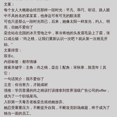
文案：
每个女人大概都会经历那样一段时光：平凡、乖巧、听话、路人眼
中不具姓名的某某某，他身边可有可无的黯淡星
可也只是那么一段时光而已，后来，她像太阳一样发光，灼人、明
亮，但她不爱你了
栾念站在北国的冰天雪地之中，寒冷将他的头发眉毛染上了霜，张
口成云烟：“尚之桃，让我们重新认识一次吧？就从第一次相见开
始。”
文案排雷：
双非c。
内容标签：都市情缘
搜索关键字：主角：尚之桃，栾念┃配角：宋秋寒，陈宽年┃其
它：
一句话简介：我不爱你了
立意：你当努力，才能成材
强推：学历普通的尚之桃误打误撞拿到世界顶级广告公司的offer，
成为了一个职场菜鸟。
入职第一天毒舌老板栾念就劝她放弃。
她忍受重重压力，不断提升自我，不断攻克职场难题，终于成为了
独当一面的员工。