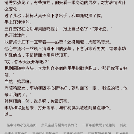
清秀男孩见了，有些扭捏，偏头看一眼身边的男友，对方表情没什
么变化，
过了几秒，韩柯从桌子底下拿出手，和周随鸣握了握。
手上汗津津的。
三件套跟在之后与周随鸣握手，报上自己名字：“郑怀悠。”
也汗津津的。
敢情桌子底下一直牵着——热恋？还挺痴缠，周随鸣暗想。
他心中涌出一丝说不清道不明的羡慕，下意识靠近男友，结果李幼
和嫌他热，不留情面地用肩膀顶开。
“哎，你今天没开车吧？”
见到周随鸣点头，李幼和命令似的用手指戳他胸口，“那罚你开支好
酒。”
当然，赔罪嘛。
周随鸣应允，李幼和随即心情转好，朝对面飞一眼，“我说的吧，他
最听我的了。”
韩柯腼腆一笑，说是呀，你最厉害。
李幼和得意起来，打开酒单，与韩柯叽叽喳喳商量点哪个。
以...
伍申许玮小说笔趣阁
萧景秦越苏梨青梅骑竹马
一百年前我死了笔趣阁
傅宛
青李中原笔趣阁
王锦程曲颖笔趣阁
程建苏妍续写
程建苏妍笔趣阁
陈拾安贫