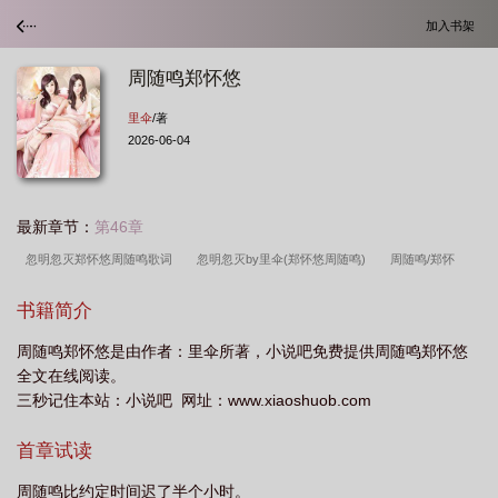
加入书架
周随鸣郑怀悠
里伞
/著
2026-06-04
最新章节：
第46章
忽明忽灭郑怀悠周随鸣歌词
忽明忽灭by里伞(郑怀悠周随鸣)
周随鸣/郑怀
悠
忽明忽灭郑怀悠x周随鸣免费全文阅读
郑怀悠周随鸣是什么
周随鸣郑怀
书籍简介
悠谁是攻
郑怀悠周随鸣全文免费阅读
忽明忽灭郑怀悠x周随鸣
郑怀悠周随
周随鸣郑怀悠是由作者：里伞所著，小说吧免费提供周随鸣郑怀悠
鸣txt全本
全文在线阅读。
三秒记住本站：小说吧 网址：www.xiaoshuob.com
首章试读
周随鸣比约定时间迟了半个小时。