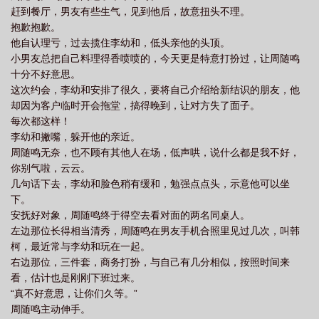
赶到餐厅，男友有些生气，见到他后，故意扭头不理。
抱歉抱歉。
他自认理亏，过去揽住李幼和，低头亲他的头顶。
小男友总把自己料理得香喷喷的，今天更是特意打扮过，让周随鸣
十分不好意思。
这次约会，李幼和安排了很久，要将自己介绍给新结识的朋友，他
却因为客户临时开会拖堂，搞得晚到，让对方失了面子。
每次都这样！
李幼和撇嘴，躲开他的亲近。
周随鸣无奈，也不顾有其他人在场，低声哄，说什么都是我不好，
你别气啦，云云。
几句话下去，李幼和脸色稍有缓和，勉强点点头，示意他可以坐
下。
安抚好对象，周随鸣终于得空去看对面的两名同桌人。
左边那位长得相当清秀，周随鸣在男友手机合照里见过几次，叫韩
柯，最近常与李幼和玩在一起。
右边那位，三件套，商务打扮，与自己有几分相似，按照时间来
看，估计也是刚刚下班过来。
“真不好意思，让你们久等。”
周随鸣主动伸手。