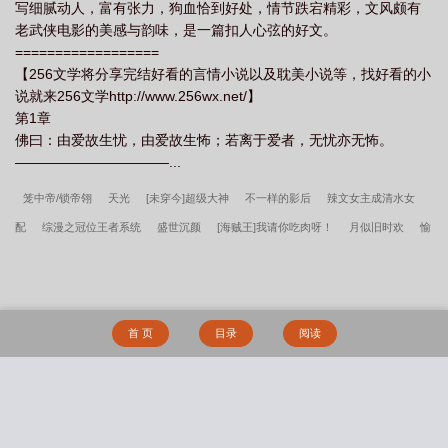
写细腻动人，富有张力，狗血恰到好处，情节跌宕精彩，文风颇有
老武侠电影的美感与韵味，是一篇扣人心弦的好文。
==================
【256文学将分享完结好看的言情小说以及耽美小说等，找好看的小
说就来256文学http://www.256wx.net/】
第1章
佛曰：由爱故生忧，由爱故生怖；若离于爱者，无忧亦无怖。
———————————...
笼中帝/锁帝翎
天光
[未穿今]超级大神
不一样的影后
辣文女主成清水女
配
综漫之冠位王者系统
盛世沉颜
[海贼王]我请你吃肉呀！
月似旧时欢
愉
悦君的一己之见
这个魔头有点萌
这只是一个梦
还是凉生玉枕时
新安鬼事
我靠美食风靡全天下
这个总裁不太冷
不一样的美食家[古穿今]
[综]直播猎人
生存手册
与高岭之花闪婚
[网王]金屋藏娇
结婚六年老公要过继白月光的儿子沈
首 页
目录
阅读
初霍津臣结局
主角江昭阳赵珊小说
六年婚姻捂不热放手时渣总又爱了沈初霍津臣
结局
完整版江尘林曦月
免费完整版江昭阳赵珊小说在线阅读
顾轻舟林沐瑶让
你复读战高四你被空军捡漏了全文
林峰刘艳茹笔趣阁全文阅读
张奕方雨晴免费完
搜 索
整版
江尘林曦月吞天混沌经开局先吞圣女修为结局免费
夜无疆辰东笔趣阁