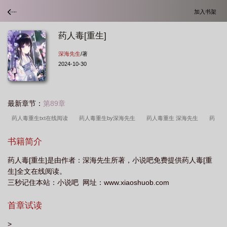
加入书架
药人毒[重生]
深海先生
/著
2024-10-30
最新章节：
第89章
药人毒重生txt在线阅读
药人毒重生by深海先生
药人毒重生 深海先生
药
人毒[重生
药人毒重生 深海先生完整版
药人毒重生攻受是谁
药人毒重生
书籍简介
车
药人毒[重生]是由作者：深海先生所著，小说吧免费提供药人毒[重
生]全文在线阅读。
三秒记住本站：小说吧 网址：www.xiaoshuob.com
首章试读
>