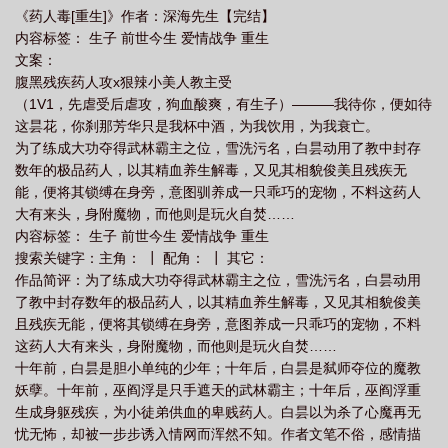
《药人毒[重生]》作者：深海先生【完结】
内容标签： 生子 前世今生 爱情战争 重生
文案：
腹黑残疾药人攻x狠辣小美人教主受
（1V1，先虐受后虐攻，狗血酸爽，有生子）———我待你，便如待
这昙花，你刹那芳华只是我杯中酒，为我饮用，为我衰亡。
为了练成大功夺得武林霸主之位，雪洗污名，白昙动用了教中封存
数年的极品药人，以其精血养生解毒，又见其相貌俊美且残疾无
能，便将其锁缚在身旁，意图驯养成一只乖巧的宠物，不料这药人
大有来头，身附魔物，而他则是玩火自焚……
内容标签： 生子 前世今生 爱情战争 重生
搜索关键字：主角： ┃ 配角： ┃ 其它：
作品简评：为了练成大功夺得武林霸主之位，雪洗污名，白昙动用
了教中封存数年的极品药人，以其精血养生解毒，又见其相貌俊美
且残疾无能，便将其锁缚在身旁，意图养成一只乖巧的宠物，不料
这药人大有来头，身附魔物，而他则是玩火自焚……
十年前，白昙是胆小单纯的少年；十年后，白昙是弑师夺位的魔教
妖孽。十年前，巫阎浮是只手遮天的武林霸主；十年后，巫阎浮重
生成身躯残疾，为小徒弟供血的卑贱药人。白昙以为杀了心魔再无
忧无怖，却被一步步诱入情网而浑然不知。作者文笔不俗，感情描