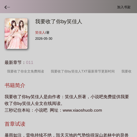
加入书架
我要收了你by笑佳人
笑佳人
/著
2026-05-30
最新章节：
011
我要收了你全文免费阅读
我要收了你by笑佳人TXT最新章节更新时间
我要收
了你by笑佳人全文免费阅读
我要收了你txt
我要收了你
我要收了你by笑佳
书籍简介
人百度
我要收了你by笑佳人TXT最新章节更
我要收了你表情包
我要收了你
我要收了你by笑佳人是由作者：笑佳人所著，小说吧免费提供我要
by笑佳人资源
我要收了你是什么意思
我要收了你by笑佳人免费阅读
我要
收了你by笑佳人全文在线阅读。
收了你全文阅读
我要收了你笑佳人笔趣阁
我要收了你 百度
我要收了你by
三秒记住本站：小说吧 网址：www.xiaoshuob.com
笑佳人TXT免费阅读笔趣阁
我要收了你by笑佳人晋江
首章试读
暴雨如注，雷电持续不绝，毁天灭地的气势惊得深山老林中的异兽