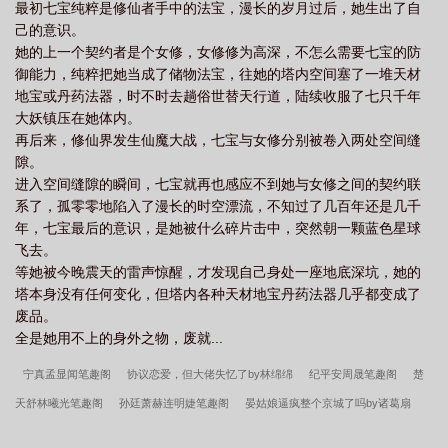
最初七宝纯粹是修仙者手中的法宝，漫长的岁月过后，她生出了自
己的意识。
她的上一个契约者是个女修，女修修为高深，不怎么需要七宝的防
御能力，纯粹把她当成了储物法宝，往她的塔内空间塞了一堆天材
地宝或丹药法器，时不时去趟俗世替天行道，陆续收服了七只千年
大妖镇压在她体内。
再后来，修仙界发生仙魔大战，七宝与女修分别被卷入两处空间缝
隙。
进入空间缝隙的瞬间，七宝就再也感应不到她与女修之间的契约联
系了，孤零零地陷入了漫长的时空漂流，不知过了几百年还是几千
年，七宝最后的意识，是她被什么碎片击中，突然朝一颗蓝色星球
飞去。
等她被今晚震天的雷声惊醒，才发现自己身处一座地底深坑，她的
塔本身没有任何变化，但塔内各种天材地宝丹药法器几乎都变成了
废品。
全是她用不上的身外之物，废就...
宁真孟显闻笔趣阁
协议恋爱，但大佬失忆了by林绵绵
纪平安周晟笔趣阁
楚
天舒林曦光笔趣阁
孙廷萧赫连明婕笔趣阁
晏姑娘逼疯整个京城了吗by诸葛扇
成蝶by今婳
路汐容伽礼笔趣阁
长日留痕by今婳
晏同殊秦弈笔趣阁
她似毒