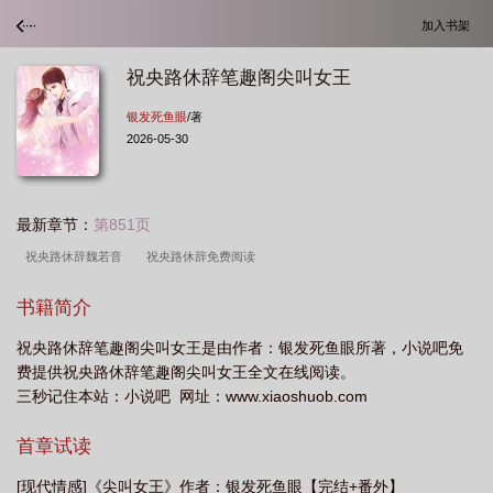
加入书架
祝央路休辞笔趣阁尖叫女王
银发死鱼眼
/著
2026-05-30
最新章节：
第851页
祝央路休辞魏若音
祝央路休辞免费阅读
书籍简介
祝央路休辞笔趣阁尖叫女王是由作者：银发死鱼眼所著，小说吧免
费提供祝央路休辞笔趣阁尖叫女王全文在线阅读。
三秒记住本站：小说吧 网址：www.xiaoshuob.com
首章试读
[现代情感]《尖叫女王》作者：银发死鱼眼【完结+番外】